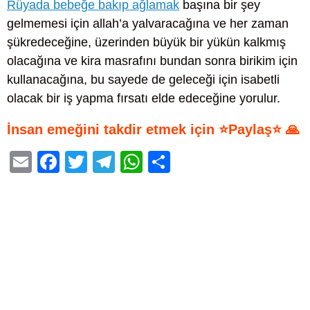
Rüyada bebeğe bakıp ağlamak
başına bir şey
gelmemesi için allah’a yalvaracağına ve her zaman
şükredeceğine, üzerinden büyük bir yükün kalkmış
olacağına ve kira masrafını bundan sonra birikim için
kullanacağına, bu sayede de geleceği için isabetli
olacak bir iş yapma fırsatı elde edeceğine yorulur.
İnsan emeğini takdir etmek için ⭐Paylaş⭐ 🙏
E
F
T
T
W
S
m
a
wi
el
h
h
ail
c
tt
e
at
ar
e
er
gr
s
e
b
a
A
o
m
p
o
p