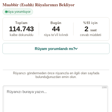
Muabbir (Esahh)
Rüyalarınızı Bekliyor
rüya yorumluyor
Toplam
Bugün
%93 için
114.743
44
2
saat
kalbe dokunuldu
rüya te’vîl kılındı
cevab müddeti
Rüyam yorumlandı mı?
Rüyanızı göndermeden önce rüyanızla en ilgili olan sayfada
bulunduğunuzdan emin olun.
1000