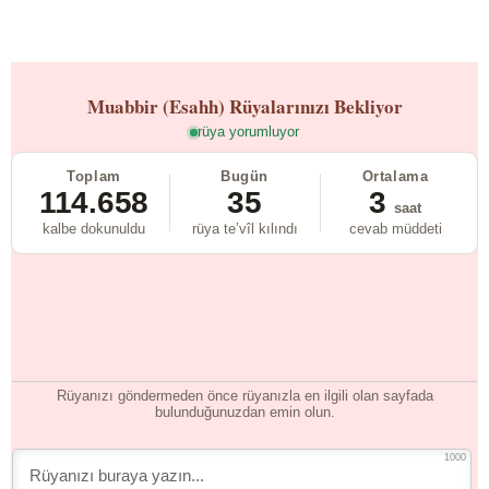
Muabbir (Esahh)
Rüyalarınızı Bekliyor
rüya yorumluyor
Toplam
Bugün
Ortalama
114.658
35
3
saat
kalbe dokunuldu
rüya te’vîl kılındı
cevab müddeti
Rüyanızı göndermeden önce rüyanızla en ilgili olan sayfada
bulunduğunuzdan emin olun.
1000