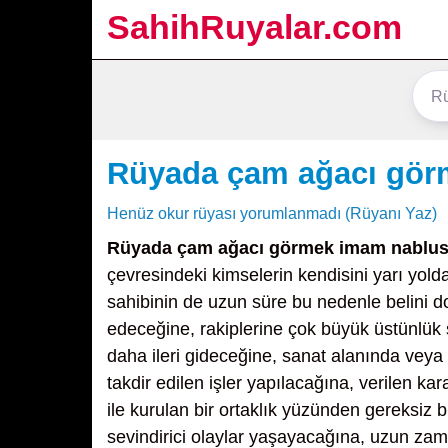
SahihRuyalar.com
Rüyada çam ağacı gör
Henüz okur rüyası yorumlanmadı (Rüyanı Yaz)
Rüyada çam ağacı görmek imam nablus
çevresindeki kimselerin kendisini yarı yol
sahibinin de uzun süre bu nedenle belini 
edeceğine, rakiplerine çok büyük üstünlük 
daha ileri gideceğine, sanat alanında veya 
takdir edilen işler yapılacağına, verilen ka
ile kurulan bir ortaklık yüzünden gereksiz b
sevindirici olaylar yaşayacağına, uzun zam