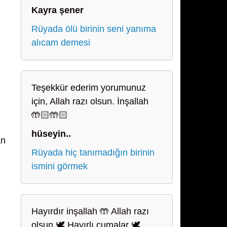
Kayra şener
Rüyada ölü birinin seni yanıma
alıcam demesi
Teşekkür ederim yorumunuz
için, Allah razı olsun. İnşallah
🤲🏻🤲🏻
hüseyin..
an
Rüyada hiç tanımadığın birinin
ismini görmek
Hayırdır inşallah 🤲 Allah razı
olsun 🕊️ Hayırlı cumalar 🕊️