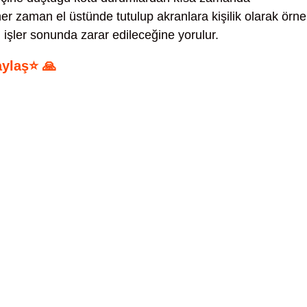
her zaman el üstünde tutulup akranlara kişilik olarak örn
en işler sonunda zarar edileceğine yorulur.
aylaş⭐ 🙏