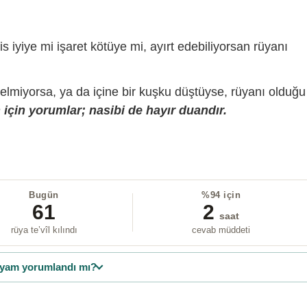
is iyiye mi işaret kötüye mi, ayırt edebiliyorsan rüyanı
gelmiyorsa, ya da içine bir kuşku düştüyse, rüyanı olduğu
için yorumlar; nasibi de hayır duandır.
Bugün
%94 için
61
2
saat
rüya te’vîl kılındı
cevab müddeti
yam yorumlandı mı?