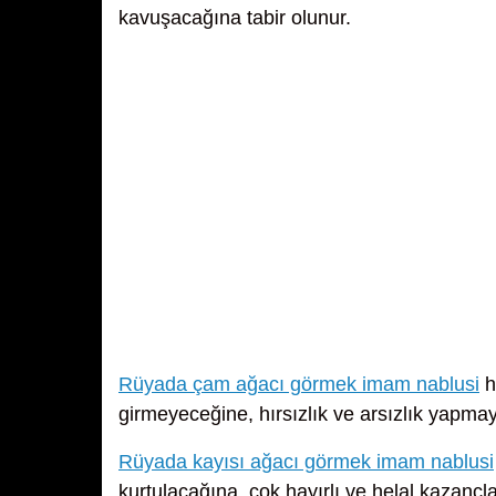
kavuşacağına tabir olunur.
Rüyada çam ağacı görmek imam nablusi
h
girmeyeceğine, hırsızlık ve arsızlık yapmay
Rüyada kayısı ağacı görmek imam nablusi
kurtulacağına, çok hayırlı ve helal kazançl