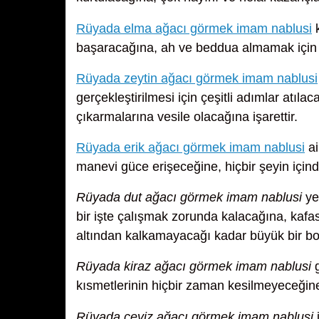
Rüyada elma ağacı görmek imam nablusi
k
başaracağına, ah ve beddua almamak için 
Rüyada zeytin ağacı görmek imam nablusi
gerçekleştirilmesi için çeşitli adımlar atıla
çıkarmalarına vesile olacağına işarettir.
Rüyada erik ağacı görmek imam nablusi
ai
manevi güce erişeceğine, hiçbir şeyin içi
Rüyada dut ağacı görmek imam nablusi
ye
bir işte çalışmak zorunda kalacağına, kafa
altından kalkamayacağı kadar büyük bir b
Rüyada kiraz ağacı görmek imam nablusi
g
kısmetlerinin hiçbir zaman kesilmeyeceğin
Rüyada ceviz ağacı görmek imam nablusi