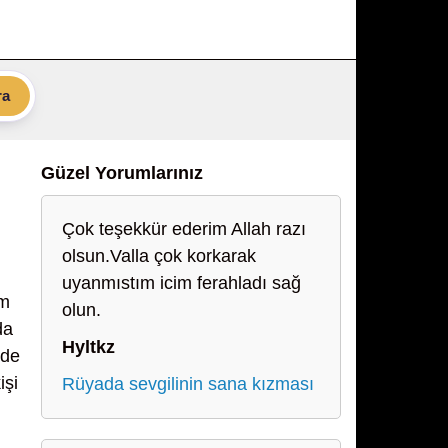
ra
Güzel Yorumlarınız
Çok teşekkür ederim Allah razı
olsun.Valla çok korkarak
uyanmıstım icim ferahladı sağ
am
olun.
da
Hyltkz
nde
işi
Rüyada sevgilinin sana kızması