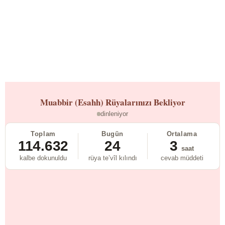
Muabbir (Esahh)
Rüyalarınızı Bekliyor
dinleniyor
Toplam
Bugün
Ortalama
114.632
24
3
saat
kalbe dokunuldu
rüya te’vîl kılındı
cevab müddeti