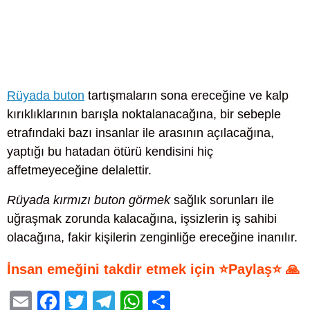
Rüyada buton
tartışmaların sona ereceğine ve kalp
kırıklıklarının barışla noktalanacağına, bir sebeple
etrafındaki bazı insanlar ile arasının açılacağına,
yaptığı bu hatadan ötürü kendisini hiç
affetmeyeceğine delalettir.
Rüyada kırmızı buton görmek
sağlık sorunları ile
uğraşmak zorunda kalacağına, işsizlerin iş sahibi
olacağına, fakir kişilerin zenginliğe ereceğine inanılır.
İnsan emeğini takdir etmek için ⭐Paylaş⭐ 🙏
E
F
T
T
W
S