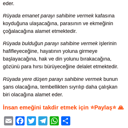
eder.
Rüyada emanet parayı sahibine vermek
kafasına
koyduğuna ulaşacağına, parasının ve ekmeğinin
çoğalacağına alamet etmektedir.
Rüyada bulduğun parayı sahibine vermek
işlerinin
hafifleyeceğine, hayatının yoluna girmeye
başlayacağına, hak ve din yolunu bırakacağına,
gözünü para hırsı bürüyeceğine delalet etmektedir.
Rüyada yere düşen parayı sahibine vermek
bunun
şans olacağına, tembellikten sıyrılıp daha çalışkan
biri olacağına alamet eder.
İnsan emeğini takdir etmek için ⭐Paylaş⭐ 🙏
E
F
T
T
W
S