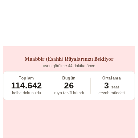
Muabbir (Esahh)
Rüyalarınızı Bekliyor
son görülme 44 dakika önce
Toplam
Bugün
Ortalama
114.642
26
3
saat
kalbe dokunuldu
rüya te’vîl kılındı
cevab müddeti