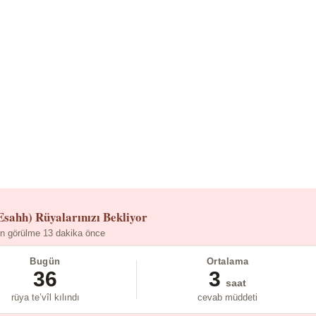
Esahh)
Rüyalarınızı Bekliyor
n görülme 13 dakika önce
Bugün
Ortalama
36
3
saat
rüya te’vîl kılındı
cevab müddeti