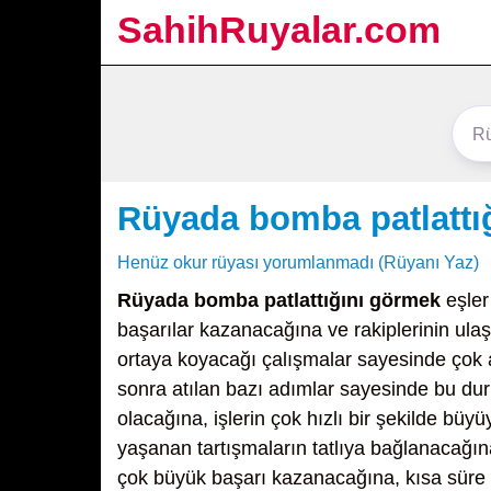
SahihRuyalar.com
Rüyada bomba patlattı
Henüz okur rüyası yorumlanmadı (Rüyanı Yaz)
Rüyada bomba patlattığını görmek
eşler
başarılar kazanacağına ve rakiplerinin ula
ortaya koyacağı çalışmalar sayesinde çok 
sonra atılan bazı adımlar sayesinde bu duru
olacağına, işlerin çok hızlı bir şekilde bü
yaşanan tartışmaların tatlıya bağlanacağına
çok büyük başarı kazanacağına, kısa süre 