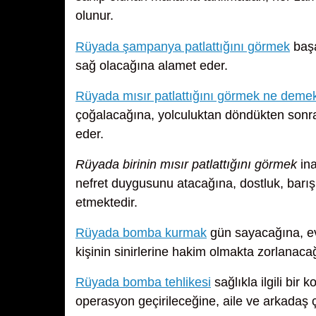
olunur.
Rüyada şampanya patlattığını görmek
başa
sağ olacağına alamet eder.
Rüyada mısır patlattığını görmek ne deme
çoğalacağına, yolculuktan döndükten sonra 
eder.
Rüyada birinin mısır patlattığını görmek
ina
nefret duygusunu atacağına, dostluk, barı
etmektedir.
Rüyada bomba kurmak
gün sayacağına, evl
kişinin sinirlerine hakim olmakta zorlanaca
Rüyada bomba tehlikesi
sağlıkla ilgili bir
operasyon geçirileceğine, aile ve arkadaş 