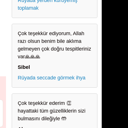
Rüyada yerden kuruyemiş
toplamak
Çok teşekkür ediyorum, Allah
razı olsun benim bile aklıma
gelmeyen çok doğru tespitleriniz
var🙏🙏🙏
Sibel
Rüyada seccade görmek ihya
Çok teşekkür ederim 👏
hayattaki tüm güzelliklerin sizi
bulmasını dileğiyle 🤲