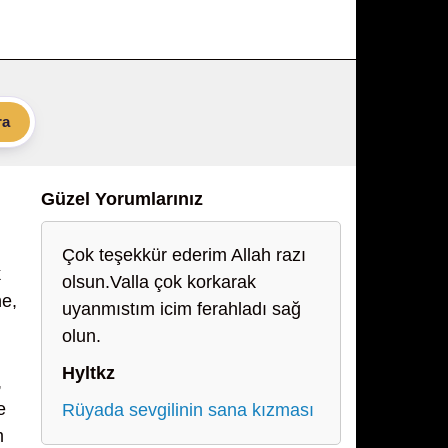
ra
Güzel Yorumlarınız
Çok teşekkür ederim Allah razı
k
olsun.Valla çok korkarak
ne,
uyanmıstım icim ferahladı sağ
olun.
Hyltkz
,
e
Rüyada sevgilinin sana kızması
m