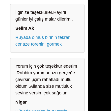
İlginize teşekkürler.Hayırlı
günler iyi çalış malar dilerim..
Selim Ak
Rüyada ölmüş birinin tekrar
cenaze törenini görmek
Yorum için çok teşekkür ederim
,Rabbim yorumunuzu gerçeğe
çevirsin ,içim rahatladı mutlu
oldum ,Allahda size mutluluk
sevinç versin ,çok sağolun
Nigar