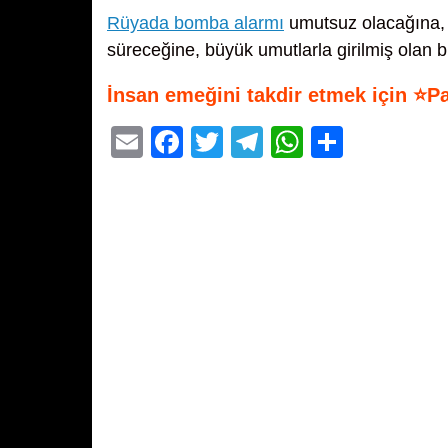
Rüyada bomba alarmı
umutsuz olacağına, ha
süreceğine, büyük umutlarla girilmiş olan bir
İnsan emeğini takdir etmek için ⭐P
E
F
T
T
W
S
m
a
wi
el
h
h
ail
c
tt
e
at
ar
e
er
gr
s
e
b
a
A
o
m
p
o
p
k