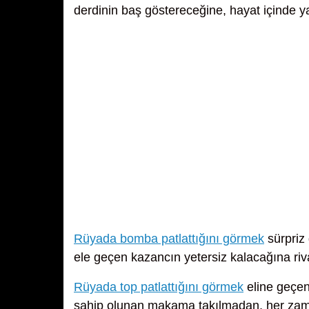
derdinin baş göstereceğine, hayat içinde 
Rüyada bomba patlattığını görmek
sürpriz
ele geçen kazancın yetersiz kalacağına riv
Rüyada top patlattığını görmek
eline geçen 
sahip olunan makama takılmadan, her zaman k