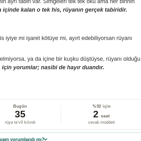
sinin ayrı tabiri var. Simgeleri tek tek oku ama her birinin
içinde kalan o tek his, rüyanın gerçek tabiridir.
is iyiye mi işaret kötüye mi, ayırt edebiliyorsan rüyanı
gelmiyorsa, ya da içine bir kuşku düştüyse, rüyanı olduğu
için yorumlar; nasibi de hayır duandır.
Bugün
%92 için
35
2
saat
rüya te’vîl kılındı
cevab müddeti
yam yorumlandı mı?