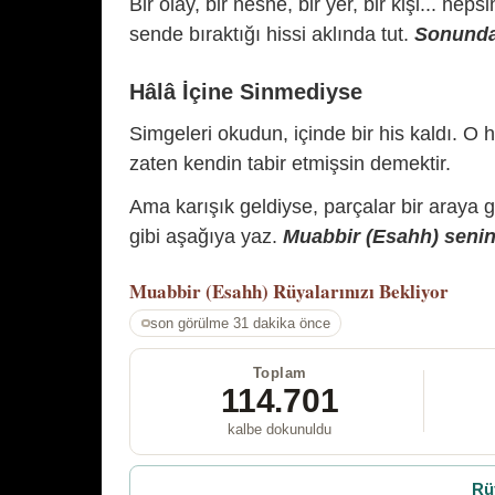
Bir olay, bir nesne, bir yer, bir kişi... hep
sende bıraktığı hissi aklında tut.
Sonunda 
Hâlâ İçine Sinmediyse
Simgeleri okudun, içinde bir his kaldı. O h
zaten kendin tabir etmişsin demektir.
Ama karışık geldiyse, parçalar bir araya 
gibi aşağıya yaz.
Muabbir (Esahh) senin 
Muabbir (Esahh)
Rüyalarınızı Bekliyor
son görülme 31 dakika önce
Toplam
114.701
kalbe dokunuldu
Rü