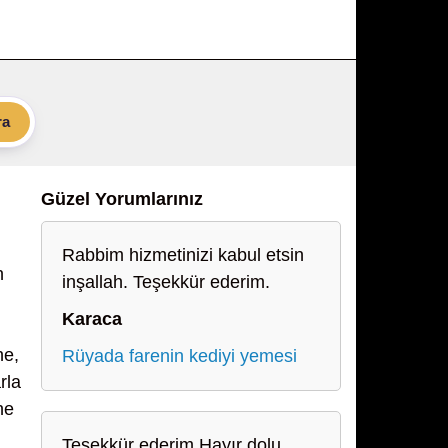
ra
Güzel Yorumlarınız
Rabbim hizmetinizi kabul etsin
n
inşallah. Teşekkür ederim.
Karaca
ne,
Rüyada farenin kediyi yemesi
rla
ne
Teşekkür ederim Hayır dolu