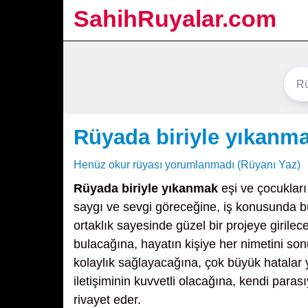
SahihRuyalar.com
Rüyada biriyle yıkanm
Henüz okur rüyası yorumlanmadı (Rüyanı Yaz)
Rüyada biriyle yıkanmak
eşi ve çocukları
saygı ve sevgi göreceğine, iş konusunda bü
ortaklık sayesinde güzel bir projeye girilec
bulacağına, hayatın kişiye her nimetini so
kolaylık sağlayacağına, çok büyük hatalar y
iletişiminin kuvvetli olacağına, kendi par
rivayet eder.