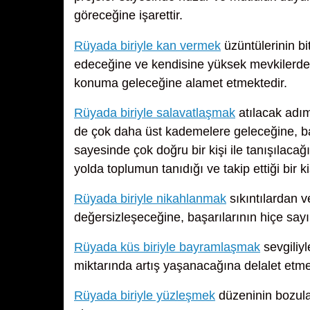
göreceğine işarettir.
Rüyada biriyle kan vermek
üzüntülerinin b
edeceğine ve kendisine yüksek mevkilerde b
konuma geleceğine alamet etmektedir.
Rüyada biriyle salavatlaşmak
atılacak adı
de çok daha üst kademelere geleceğine, bazı 
sayesinde çok doğru bir kişi ile tanışılaca
yolda toplumun tanıdığı ve takip ettiği bir ki
Rüyada biriyle nikahlanmak
sıkıntılardan v
değersizleşeceğine, başarılarının hiçe sayı
Rüyada küs biriyle bayramlaşmak
sevgiliyl
miktarında artış yaşanacağına delalet etme
Rüyada biriyle yüzleşmek
düzeninin bozulac