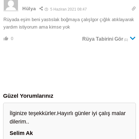
Hülya
5 Haziran 2021 08:47
Rüyada eşim beni yastıslak boğmaya çalışIgor çığlık atıklayarak
yardım istiyorum ama kimse yok
0
Rüya Tabirini Gör
(1)
Güzel Yorumlarınız
İlginize teşekkürler.Hayırlı günler iyi çalış malar
dilerim..
Selim Ak