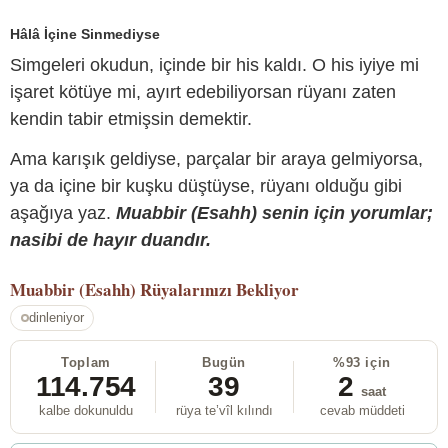
Hâlâ İçine Sinmediyse
Simgeleri okudun, içinde bir his kaldı. O his iyiye mi
işaret kötüye mi, ayırt edebiliyorsan rüyanı zaten
kendin tabir etmişsin demektir.
Ama karışık geldiyse, parçalar bir araya gelmiyorsa,
ya da içine bir kuşku düştüyse, rüyanı olduğu gibi
aşağıya yaz.
Muabbir (Esahh) senin için yorumlar;
nasibi de hayır duandır.
Muabbir (Esahh)
Rüyalarınızı Bekliyor
dinleniyor
Toplam
Bugün
%93 için
114.754
39
2
saat
kalbe dokunuldu
rüya te’vîl kılındı
cevab müddeti