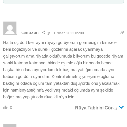
ramazan
11 Nisan 2022 05:00
Hafta üç dört kez aynı rüyayı görüyorum görmediğim kimseler
beni boğazlıyor ve sürekli gözlerimi açarak uyanmaya
çalışıyorum ama rüyada olduğumuda biliyorum bu gecede rüyam
sanki katman katmandı birinde eşimle oğlu bir odada bende
başka bir odada uyuyordum tek başıma yattığım odada aynı
kabusu gördüm uyandım. Kontrol etmek işşn eşimle oğluma
baktığım odada oğlum tam yataktan düşüyordü onu yakalamak
için hamlenyaptığımfa yedi yaşımdaki oğlumda aynı şekilde
boğazıma yapıştı oda rüya idi rüya için
0
Rüya Tabirini Gör
(1)