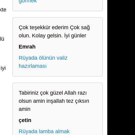
görmek
kte
Çok teşekkür ederim Çok sağ
olun. Kolay gelsin. İyi günler
lü
Emrah
Rüyada ölünün valiz
hazırlaması
iyi
Tabiriniz çok güzel Allah razı
olsun amin inşallah tez çıksın
amin
çetin
Rüyada lamba almak