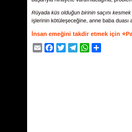
Rüyada küs olduğun birinin saçını kesmek
işlerinin kötüleşeceğine, anne baba duası a
İnsan emeğini takdir etmek için ⭐P
E
F
T
T
W
S
m
a
wi
el
h
h
ail
c
tt
e
at
ar
e
er
gr
s
e
b
a
A
o
m
p
o
p
k