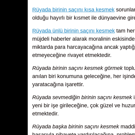
Rüyada birinin saçını kısa kesmek
sorunlar
olduğu hayırlı bir kısmet ile dünyaevine gir
Rüyada ünlü birinin saçını kesmek
tam her 
müjdeli haberler alarak moralinin eskisinden
miktarda para harcayacağına ancak yaptığı h
etmeyeceğine rivayet etmektedir.
Rüyada birinin saçını kesmek görmek
toplu
anılan biri konumuna geleceğine, her işinde 
yaratacağına işarettir.
Rüyada sevmediğin birinin saçını kesmek
i
yeni bir işe girileceğine, çok güzel ve huz
etmektedir.
Rüyada başka birinin saçını kesmek
maddi 
başarıyla nihayete vardırılacağına, problem