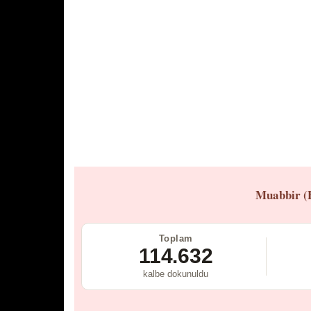
Muabbir (
Toplam
114.632
kalbe dokunuldu