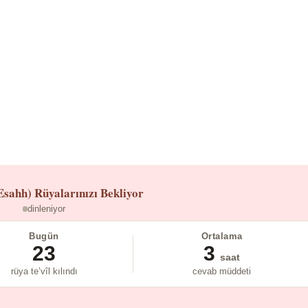
Esahh)
Rüyalarınızı Bekliyor
dinleniyor
Bugün
Ortalama
23
3
saat
rüya te’vîl kılındı
cevab müddeti