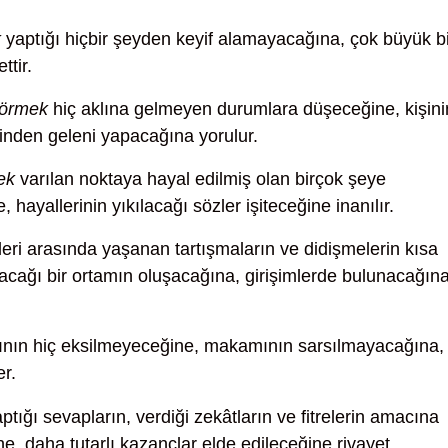
k
yaptığı hiçbir şeyden keyif alamayacağına, çok büyük bi
ttir.
görmek
hiç aklına gelmeyen durumlara düşeceğine, kişini
inden geleni yapacağına yorulur.
ek
varılan noktaya hayal edilmiş olan birçok şeye
hayallerinin yıkılacağı sözler işiteceğine inanılır.
leri arasında yaşanan tartışmaların ve didişmelerin kısa
lacağı bir ortamın oluşacağına, girişimlerde bulunacağın
ının hiç eksilmeyeceğine, makamının sarsılmayacağına,
r.
ptığı sevapların, verdiği zekâtların ve fitrelerin amacına
e, daha tutarlı kazançlar elde edileceğine rivayet