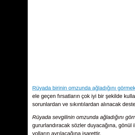
Rüyada birinin omzunda ağladığını görme
ele geçen fırsatların çok iyi bir şekilde ku
sorunlardan ve sıkıntılardan alınacak dest
Rüyada sevgilinin omzunda ağladığını gö
gururlandıracak sözler duyacağına, gönül il
yolların ayrılacağına işarettir.