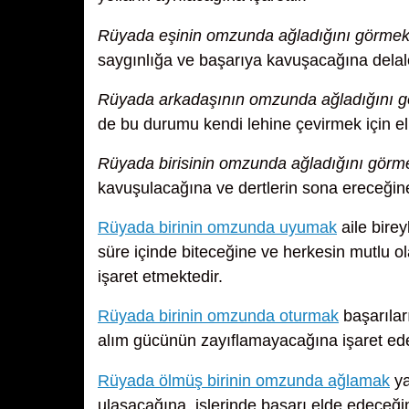
Rüyada eşinin omzunda ağladığını görme
saygınlığa ve başarıya kavuşacağına delale
Rüyada arkadaşının omzunda ağladığını 
de bu durumu kendi lehine çevirmek için el
Rüyada birisinin omzunda ağladığını görm
kavuşulacağına ve dertlerin sona ereceğine, 
Rüyada birinin omzunda uyumak
aile birey
süre içinde biteceğine ve herkesin mutlu o
işaret etmektedir.
Rüyada birinin omzunda oturmak
başarılar
alım gücünün zayıflamayacağına işaret ede
Rüyada ölmüş birinin omzunda ağlamak
ya
ulaşacağına, işlerinde başarı elde edeceğin