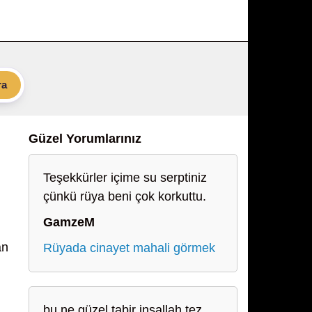
ra
Güzel Yorumlarınız
Teşekkürler içime su serptiniz
çünkü rüya beni çok korkuttu.
GamzeM
an
Rüyada cinayet mahali görmek
bu ne güzel tabir inşallah tez