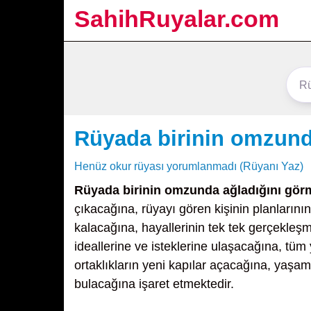
SahihRuyalar.com
Rüyada birinin omzund
Henüz okur rüyası yorumlanmadı (Rüyanı Yaz)
Rüyada birinin omzunda ağladığını gör
çıkacağına, rüyayı gören kişinin planların
kalacağına, hayallerinin tek tek gerçekle
ideallerine ve isteklerine ulaşacağına, tü
ortaklıkların yeni kapılar açacağına, yaşamı
bulacağına işaret etmektedir.