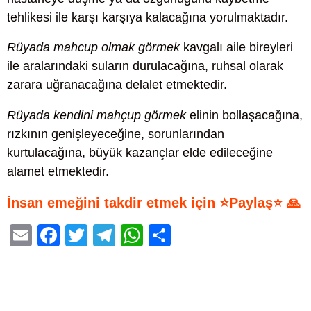
tehlikesi ile karşı karşıya kalacağına yorulmaktadır.
Rüyada mahcup olmak görmek
kavgalı aile bireyleri
ile aralarındaki suların durulacağına, ruhsal olarak
zarara uğranacağına delalet etmektedir.
Rüyada kendini mahçup görmek
elinin bollaşacağına,
rızkının genişleyeceğine, sorunlarından
kurtulacağına, büyük kazançlar elde edileceğine
alamet etmektedir.
İnsan emeğini takdir etmek için ⭐Paylaş⭐ 🙏
E
F
T
T
W
S
m
a
wi
el
h
h
ail
c
tt
e
at
ar
e
er
gr
s
e