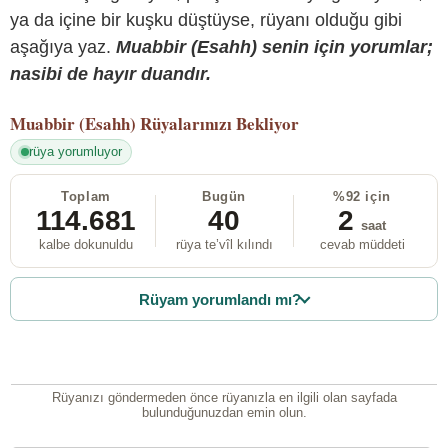
ya da içine bir kuşku düştüyse, rüyanı olduğu gibi
aşağıya yaz.
Muabbir (Esahh) senin için yorumlar;
nasibi de hayır duandır.
Muabbir (Esahh)
Rüyalarınızı Bekliyor
rüya yorumluyor
Toplam
Bugün
%92 için
114.681
40
2
saat
kalbe dokunuldu
rüya te’vîl kılındı
cevab müddeti
Rüyam yorumlandı mı?
Rüyanızı göndermeden önce rüyanızla en ilgili olan sayfada
bulunduğunuzdan emin olun.