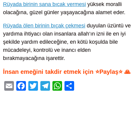
Rüyada birinin sana bıcak vermesi
yüksek moralli
olacağına, güzel günler yaşayacağına alamet eder.
Rüyada ölen birinin bıçak çekmesi
duyulan üzüntü ve
yardıma ihtiyacı olan insanlara allah’ın izni ile en iyi
şekilde yardım edileceğine, en kötü koşulda bile
mücadeleyi, kontrolü ve inancı elden
bırakmayacağına işarettir.
İnsan emeğini takdir etmek için ⭐Paylaş⭐ 🙏
E
F
T
T
W
S
m
a
wi
el
h
h
ail
c
tt
e
at
ar
e
er
gr
s
e
b
a
A
o
m
p