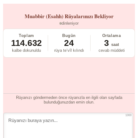
Muabbir (Esahh)
Rüyalarınızı Bekliyor
dinleniyor
Toplam
Bugün
Ortalama
114.632
24
3
saat
kalbe dokunuldu
rüya te’vîl kılındı
cevab müddeti
Rüyanızı göndermeden önce rüyanızla en ilgili olan sayfada
bulunduğunuzdan emin olun.
1000