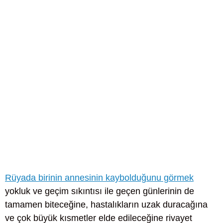
Rüyada birinin annesinin kaybolduğunu görmek
yokluk ve geçim sıkıntısı ile geçen günlerinin de
tamamen biteceğine, hastalıkların uzak duracağına
ve çok büyük kısmetler elde edileceğine rivayet