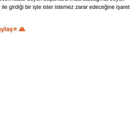
le girdiği bir işte ister istemez zarar edeceğine işaret
aylaş⭐ 🙏