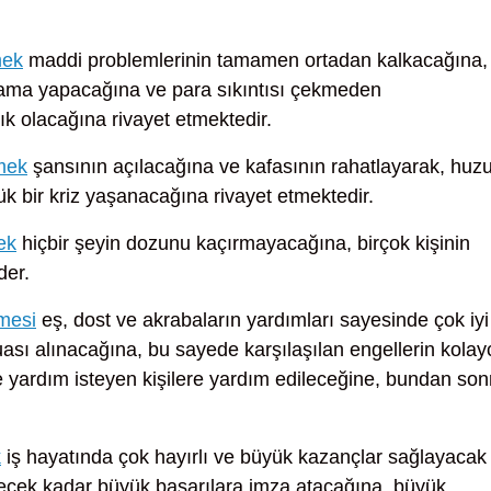
mek
maddi problemlerinin tamamen ortadan kalkacağına,
rcama yapacağına ve para sıkıntısı çekmeden
ık olacağına rivayet etmektedir.
rmek
şansının açılacağına ve kafasının rahatlayarak, huzu
k bir kriz yaşanacağına rivayet etmektedir.
ek
hiçbir şeyin dozunu kaçırmayacağına, birçok kişinin
der.
mesi
eş, dost ve akrabaların yardımları sayesinde çok iyi
uası alınacağına, bu sayede karşılaşılan engellerin kolay
 yardım isteyen kişilere yardım edileceğine, bundan son
k
iş hayatında çok hayırlı ve büyük kazançlar sağlayacak
eyecek kadar büyük başarılara imza atacağına, büyük