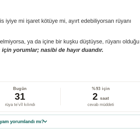
is iyiye mi işaret kötüye mi, ayırt edebiliyorsan rüyanı
gelmiyorsa, ya da içine bir kuşku düştüyse, rüyanı olduğu
için yorumlar; nasibi de hayır duandır.
Bugün
%93 için
31
2
saat
rüya te’vîl kılındı
cevab müddeti
yam yorumlandı mı?