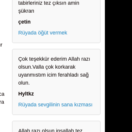
tabirleriniz tez çıksın amin
şükran
çetin
Rüyada öğüt vermek
r
Çok teşekkür ederim Allah razı
olsun.Valla çok korkarak
uyanmıstım icim ferahladı sağ
olun.
Hyltkz
ca
ra
Rüyada sevgilinin sana kızması
Allah razı olsun inşallah tez