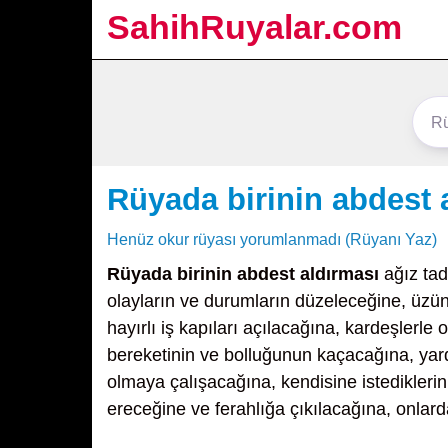
SahihRuyalar.com
Rüyada birinin abdest 
Henüz okur rüyası yorumlanmadı (Rüyanı Yaz)
Rüyada birinin abdest aldırması
ağız tad
olayların ve durumların düzeleceğine, üzünt
hayırlı iş kapıları açılacağına, kardeşlerle
bereketinin ve bolluğunun kaçacağına, yar
olmaya çalışacağına, kendisine istediklerin
ereceğine ve ferahlığa çıkılacağına, onlard