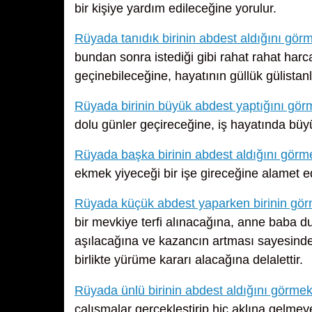
bir kişiye yardım edileceğine yorulur.
Rüyada tanıdık birinin abdest aldığını gör
bundan sonra istediği gibi rahat rahat ha
geçinebileceğine, hayatının güllük gülistanl
Rüyada birinin büyük abdest yaptığını gö
dolu günler geçireceğine, iş hayatında büyü
Rüyada başka birinin abdest aldığını görm
ekmek yiyeceği bir işe gireceğine alamet e
Rüyada küçük abdest yaparken birinin gör
bir mevkiye terfi alınacağına, anne baba d
aşılacağına ve kazancın artması sayesinde
birlikte yürüme kararı alacağına delalettir.
Rüyada ünlü birinin abdest aldığını görme
çalışmalar gerçekleştirip hiç aklına gelm