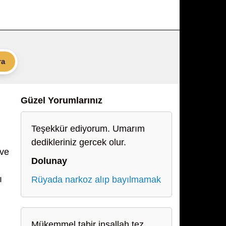
ra
Güzel Yorumlarınız
Teşekkür ediyorum. Umarım
dedikleriniz gercek olur.
 ve
Dolunay
ı
Rüyada narkoz alıp bayılmamak
Mükemmel tabir inşallah tez