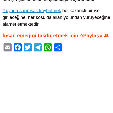
Rüyada sarımsak kaybetmek
bol kazançlı bir işe
girileceğine, her koşulda allah yolundan yürüyeceğine
alamet etmektedir.
İnsan emeğini takdir etmek için ⭐Paylaş⭐ 🙏
E
F
T
T
W
S
m
a
wi
el
h
h
ail
c
tt
e
at
ar
e
er
gr
s
e
b
a
A
o
m
p
o
p
k