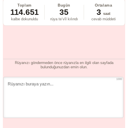
Toplam
Bugün
Ortalama
114.651
35
3
saat
kalbe dokunuldu
rüya te’vîl kılındı
cevab müddeti
Rüyanızı göndermeden önce rüyanızla en ilgili olan sayfada
bulunduğunuzdan emin olun.
1000