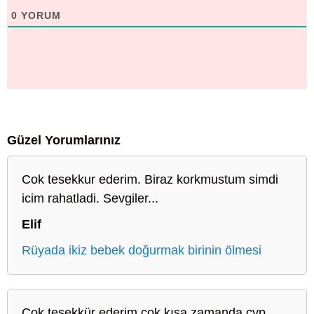
0
YORUM
Güzel Yorumlarınız
Cok tesekkur ederim. Biraz korkmustum simdi
icim rahatladi. Sevgiler...
Elif
Rüyada ikiz bebek doğurmak birinin ölmesi
Çok teşekkür ederim çok kısa zamanda cvp