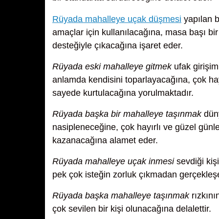
Rüyada mahalleye uçak düşmesi
yapılan b
amaçlar için kullanılacağına, masa başı bir 
desteğiyle çıkacağına işaret eder.
Rüyada eski mahalleye gitmek
ufak girişi
anlamda kendisini toparlayacağına, çok hay
sayede kurtulacağına yorulmaktadır.
Rüyada başka bir mahalleye taşınmak
düny
nasipleneceğine, çok hayırlı ve güzel günler
kazanacağına alamet eder.
Rüyada mahalleye uçak inmesi
sevdiği kiş
pek çok isteğin zorluk çıkmadan gerçekleşe
Rüyada başka mahalleye taşınmak
rızkını
çok sevilen bir kişi olunacağına delalettir.