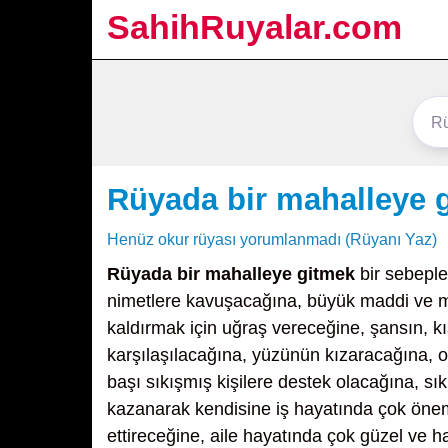
SahihRuyalar.com
Rüyada bir mahalleye 
Henüz okur rüyası yorumlanmadı (Rüyanı Yaz)
Rüyada bir mahalleye gitmek
bir sebeple
nimetlere kavuşacağına, büyük maddi ve ma
kaldırmak için uğraş vereceğine, şansın, kı
karşılaşılacağına, yüzünün kızaracağına, o
başı sıkışmış kişilere destek olacağına, sı
kazanarak kendisine iş hayatında çok öneml
ettireceğine, aile hayatında çok güzel ve 