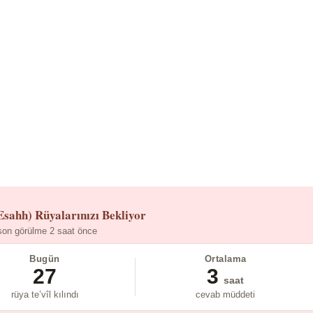
Esahh)
Rüyalarınızı Bekliyor
son görülme 2 saat önce
Bugün
Ortalama
27
3
saat
rüya te’vîl kılındı
cevab müddeti