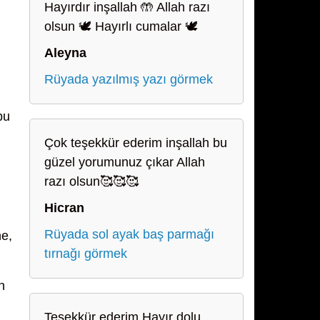
Hayırdır inşallah 🤲 Allah razı
olsun 🕊️ Hayırlı cumalar 🕊️
Aleyna
Rüyada yazılmış yazı görmek
bu
Çok teşekkür ederim inşallah bu
güzel yorumunuz çıkar Allah
razı olsun🥰🥰🥰
Hicran
Rüyada sol ayak baş parmağı
ne,
tırnağı görmek
n
Teşekkür ederim Hayır dolu