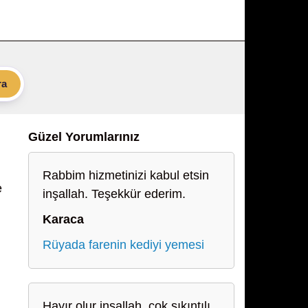
ra
Güzel Yorumlarınız
Rabbim hizmetinizi kabul etsin
e
inşallah. Teşekkür ederim.
Karaca
,
Rüyada farenin kediyi yemesi
Hayır olur inşallah, çok sıkıntılı