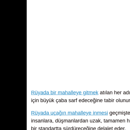
Rüyada bir mahalleye gitmek
atılan her ad
için büyük çaba sarf edeceğine tabir olunur
Rüyada uçağın mahalleye inmesi
geçmişte 
insanlara, düşmanlardan uzak, tamamen huzu
bir standartta sürdüreceğine delalet eder.