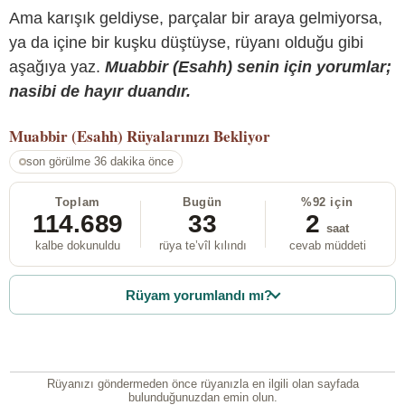
Ama karışık geldiyse, parçalar bir araya gelmiyorsa,
ya da içine bir kuşku düştüyse, rüyanı olduğu gibi
aşağıya yaz.
Muabbir (Esahh) senin için yorumlar;
nasibi de hayır duandır.
Muabbir (Esahh)
Rüyalarınızı Bekliyor
son görülme 36 dakika önce
Toplam
Bugün
%92 için
114.689
33
2
saat
kalbe dokunuldu
rüya te’vîl kılındı
cevab müddeti
Rüyam yorumlandı mı?
Rüyanızı göndermeden önce rüyanızla en ilgili olan sayfada
bulunduğunuzdan emin olun.