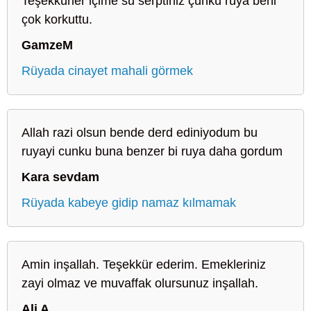
Teşekkürler içime su serptiniz çünkü rüya beni
çok korkuttu.
GamzeM
Rüyada cinayet mahali görmek
Allah razi olsun bende derd ediniyodum bu
ruyayi cunku buna benzer bi ruya daha gordum
Kara sevdam
Rüyada kabeye gidip namaz kılmamak
Amin inşallah. Teşekkür ederim. Emekleriniz
zayi olmaz ve muvaffak olursunuz inşallah.
Ali A.