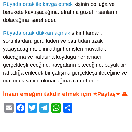
Rüyada ortak ile kavga etmek
kişinin bolluğa ve
berekete kavuşacağına, etrafına güzel insanların
dolacağına işaret eder.
Rüyada ortak dükkan açmak
sıkıntılardan,
sorunlardan, gürültüden ve patırtıdan uzak
yaşayacağına, elini attığı her işten muvaffak
olacağına ve kafasına koyduğu her amacı
gerçekleştireceğine, kavgaların biteceğine, büyük bir
rahatlığa erilecek bir çalışma gerçekleştirileceğine ve
mal mülk sahibi olunacağına alamet eder.
İnsan emeğini takdir etmek için ⭐Paylaş⭐ 🙏
E
F
T
T
W
S
m
a
wi
el
h
h
ail
c
tt
e
at
ar