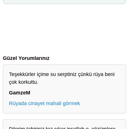
Güzel Yorumlarınız
Teşekkürler içime su serptiniz çünkü rüya beni
çok korkuttu.
GamzeM
Rüyada cinayet mahali görmek
Dilerim tabiriniz tez çıkar inşallah o .çözümlere