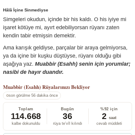
Hâlâ İçine Sinmediyse
Simgeleri okudun, içinde bir his kaldı. O his iyiye mi
işaret kötüye mi, ayırt edebiliyorsan rüyanı zaten
kendin tabir etmişsin demektir.
Ama karışık geldiyse, parçalar bir araya gelmiyorsa,
ya da içine bir kuşku düştüyse, rüyanı olduğu gibi
aşağıya yaz.
Muabbir (Esahh) senin için yorumlar;
nasibi de hayır duandır.
Muabbir (Esahh)
Rüyalarınızı Bekliyor
son görülme 56 dakika önce
Toplam
Bugün
%92 için
114.668
36
2
saat
kalbe dokunuldu
rüya te’vîl kılındı
cevab müddeti