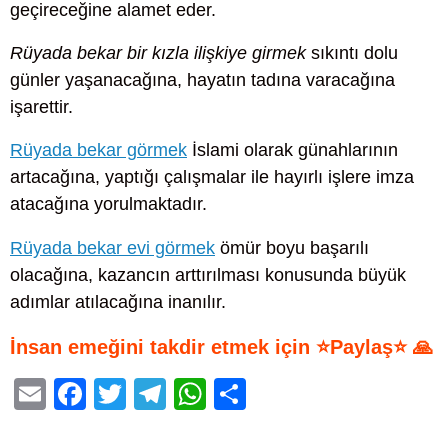
geçireceğine alamet eder.
Rüyada bekar bir kızla ilişkiye girmek
sıkıntı dolu
günler yaşanacağına, hayatın tadına varacağına
işarettir.
Rüyada bekar görmek
İslami olarak günahlarının
artacağına, yaptığı çalışmalar ile hayırlı işlere imza
atacağına yorulmaktadır.
Rüyada bekar evi görmek
ömür boyu başarılı
olacağına, kazancın arttırılması konusunda büyük
adımlar atılacağına inanılır.
İnsan emeğini takdir etmek için ⭐Paylaş⭐ 🙏
E
F
T
T
W
S
m
a
wi
el
h
h