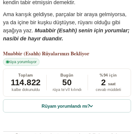
kendin tabir etmişsin demektir.
Ama karışık geldiyse, parçalar bir araya gelmiyorsa,
ya da içine bir kuşku düştüyse, rüyanı olduğu gibi
aşağıya yaz.
Muabbir (Esahh) senin için yorumlar;
nasibi de hayır duandır.
Muabbir (Esahh)
Rüyalarınızı Bekliyor
rüya yorumluyor
Toplam
Bugün
%94 için
114.822
50
2
saat
kalbe dokunuldu
rüya te’vîl kılındı
cevab müddeti
Rüyam yorumlandı mı?