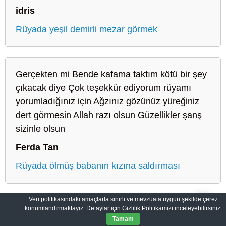
idris
Rüyada yeşil demirli mezar görmek
Gerçekten mi Bende kafama taktım kötü bir şey
çıkacak diye Çok teşekkür ediyorum rüyamı
yorumladığınız için Ağzınız gözünüz yüreğiniz
dert görmesin Allah razı olsun Güzellikler şanş
sizinle olsun
Ferda Tan
Rüyada ölmüş babanın kızına saldırması
Veri politikasındaki amaçlarla sınırlı ve mevzuata uygun şekilde çerez
konumlandırmaktayız. Detaylar için Gizlilik Politikamızı inceleyebilirsiniz.
Sahih Rüyalar: Rüyaların Dilini Öğrenin
Gizlilik Politikası
Tamam
© 2012-2026
SahihRuyalar.com
|
Tüm Hakları Saklıdır.