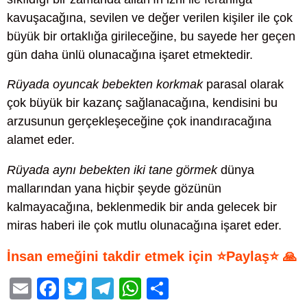
kavuşacağına, sevilen ve değer verilen kişiler ile çok
büyük bir ortaklığa girileceğine, bu sayede her geçen
gün daha ünlü olunacağına işaret etmektedir.
Rüyada oyuncak bebekten korkmak
parasal olarak
çok büyük bir kazanç sağlanacağına, kendisini bu
arzusunun gerçekleşeceğine çok inandıracağına
alamet eder.
Rüyada aynı bebekten iki tane görmek
dünya
mallarından yana hiçbir şeyde gözünün
kalmayacağına, beklenmedik bir anda gelecek bir
miras haberi ile çok mutlu olunacağına işaret eder.
İnsan emeğini takdir etmek için ⭐Paylaş⭐ 🙏
E
F
T
T
W
S