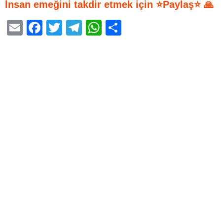
İnsan emeğini takdir etmek için ⭐Paylaş⭐ 🙏
E
F
T
T
W
S
m
a
wi
el
h
h
ail
c
tt
e
at
ar
e
er
gr
s
e
b
a
A
o
m
p
o
p
k