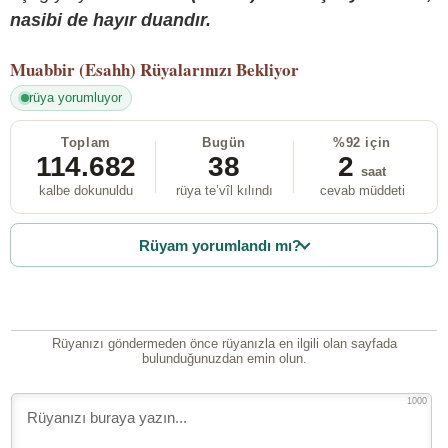
nasibi de hayır duandır.
Muabbir (Esahh)
Rüyalarınızı Bekliyor
rüya yorumluyor
Toplam
Bugün
%92 için
114.682
38
2
saat
kalbe dokunuldu
rüya te’vîl kılındı
cevab müddeti
Rüyam yorumlandı mı?
Rüyanızı göndermeden önce rüyanızla en ilgili olan sayfada
bulunduğunuzdan emin olun.
1000