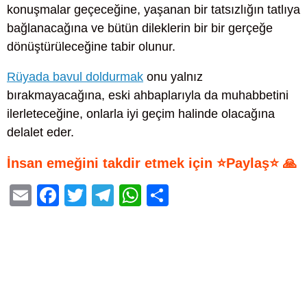
konuşmalar geçeceğine, yaşanan bir tatsızlığın tatlıya
bağlanacağına ve bütün dileklerin bir bir gerçeğe
dönüştürüleceğine tabir olunur.
Rüyada bavul doldurmak
onu yalnız
bırakmayacağına, eski ahbaplarıyla da muhabbetini
ilerleteceğine, onlarla iyi geçim halinde olacağına
delalet eder.
İnsan emeğini takdir etmek için ⭐Paylaş⭐ 🙏
E
F
T
T
W
S
m
a
wi
el
h
h
ail
c
tt
e
at
ar
e
er
gr
s
e
b
a
A
o
m
p