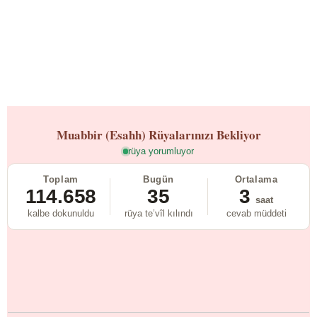
Muabbir (Esahh)
Rüyalarınızı Bekliyor
rüya yorumluyor
Toplam
Bugün
Ortalama
114.658
35
3
saat
kalbe dokunuldu
rüya te’vîl kılındı
cevab müddeti