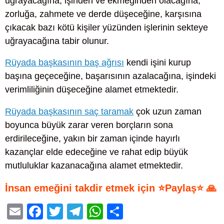
uğrayacağına, işinden ve ekmeğinden olacağına,
zorluğa, zahmete ve derde düşeceğine, karşısına
çıkacak bazı kötü kişiler yüzünden işlerinin sekteye
uğrayacağına tabir olunur.
Rüyada başkasının baş ağrısı
kendi işini kurup
başına geçeceğine, başarısının azalacağına, işindeki
verimliliğinin düşeceğine alamet etmektedir.
Rüyada başkasının saç taramak
çok uzun zaman
boyunca büyük zarar veren borçların sona
erdirileceğine, yakın bir zaman içinde hayırlı
kazançlar elde edeceğine ve rahat edip büyük
mutluluklar kazanacağına alamet etmektedir.
İnsan emeğini takdir etmek için ⭐Paylaş⭐ 🙏
E
F
T
T
W
S