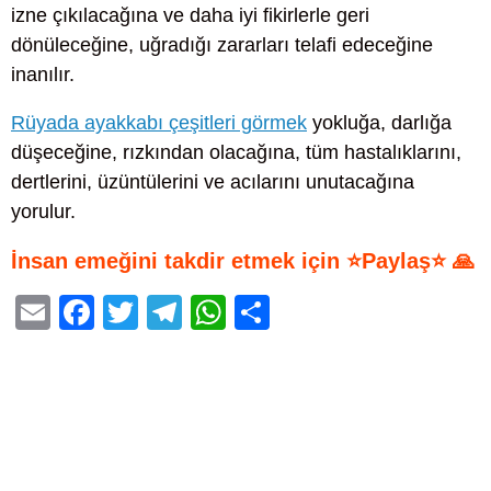
izne çıkılacağına ve daha iyi fikirlerle geri
dönüleceğine, uğradığı zararları telafi edeceğine
inanılır.
Rüyada ayakkabı çeşitleri görmek
yokluğa, darlığa
düşeceğine, rızkından olacağına, tüm hastalıklarını,
dertlerini, üzüntülerini ve acılarını unutacağına
yorulur.
İnsan emeğini takdir etmek için ⭐Paylaş⭐ 🙏
E
F
T
T
W
S
m
a
wi
el
h
h
ail
c
tt
e
at
ar
e
er
gr
s
e
b
a
A
o
m
p