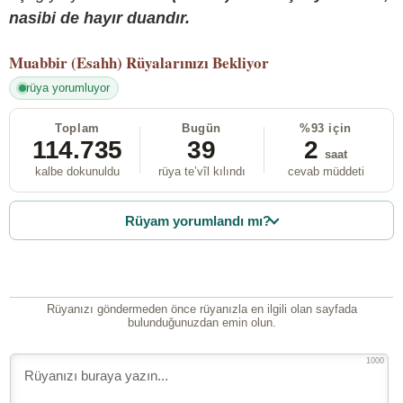
nasibi de hayır duandır.
Muabbir (Esahh)
Rüyalarınızı Bekliyor
rüya yorumluyor
Toplam
Bugün
%93 için
114.735
39
2
saat
kalbe dokunuldu
rüya te’vîl kılındı
cevab müddeti
Rüyam yorumlandı mı?
Rüyanızı göndermeden önce rüyanızla en ilgili olan sayfada
bulunduğunuzdan emin olun.
1000