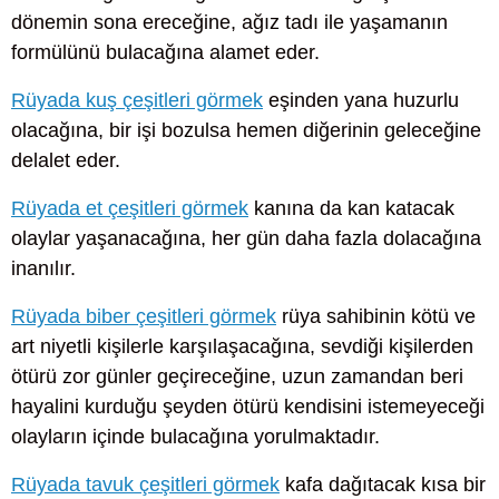
dönemin sona ereceğine, ağız tadı ile yaşamanın
formülünü bulacağına alamet eder.
Rüyada kuş çeşitleri görmek
eşinden yana huzurlu
olacağına, bir işi bozulsa hemen diğerinin geleceğine
delalet eder.
Rüyada et çeşitleri görmek
kanına da kan katacak
olaylar yaşanacağına, her gün daha fazla dolacağına
inanılır.
Rüyada biber çeşitleri görmek
rüya sahibinin kötü ve
art niyetli kişilerle karşılaşacağına, sevdiği kişilerden
ötürü zor günler geçireceğine, uzun zamandan beri
hayalini kurduğu şeyden ötürü kendisini istemeyeceği
olayların içinde bulacağına yorulmaktadır.
Rüyada tavuk çeşitleri görmek
kafa dağıtacak kısa bir