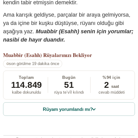
kendin tabir etmişsin demektir.
Ama karışık geldiyse, parçalar bir araya gelmiyorsa,
ya da içine bir kuşku düştüyse, rüyanı olduğu gibi
aşağıya yaz.
Muabbir (Esahh) senin için yorumlar;
nasibi de hayır duandır.
Muabbir (Esahh)
Rüyalarınızı Bekliyor
son görülme 19 dakika önce
Toplam
Bugün
%94 için
114.849
51
2
saat
kalbe dokunuldu
rüya te’vîl kılındı
cevab müddeti
Rüyam yorumlandı mı?