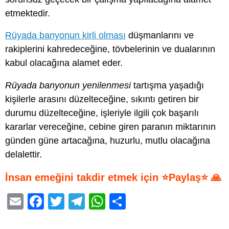
etmektedir.
Rüyada banyonun kirli olması
düşmanlarını ve
rakiplerini kahredeceğine, tövbelerinin ve dualarının
kabul olacağına alamet eder.
Rüyada banyonun yenilenmesi
tartışma yaşadığı
kişilerle arasını düzelteceğine, sıkıntı getiren bir
durumu düzelteceğine, işleriyle ilgili çok başarılı
kararlar vereceğine, cebine giren paranın miktarının
günden güne artacağına, huzurlu, mutlu olacağına
delalettir.
İnsan emeğini takdir etmek için ⭐Paylaş⭐ 🙏
E
F
T
T
W
S
m
a
wi
el
h
h