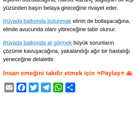
yüzünden başın belaya gireceğine rivayet eder.
Rüyada balkonda bulunmak
elinin de bollaşacağına,
elinde avucunda olanı yitireceğine tabir olunur.
Rüyada balkonda at görmek
büyük sorunların
çözüme kavuşacağına, yakalandığı ağır bir hastalığı
yeneceğine delalettir.
İnsan emeğini takdir etmek için ⭐Paylaş⭐ 🙏
E
F
T
T
W
S
m
a
wi
el
h
h
ail
c
tt
e
at
ar
e
er
gr
s
e
b
a
A
o
m
p