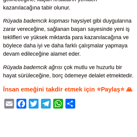
kazanılacağına tabir olunur.
Rüyada bademcik kopması
haysiyet gibi duygularına
zarar vereceğine, sağlanan başarı sayesinde yeni iş
teklifleri ve yüksek miktarda para kazanılacağına ve
böylece daha iyi ve daha farklı çalışmalar yapmaya
devam edileceğine alamet eder.
Rüyada bademcik ağrısı
çok mutlu ve huzurlu bir
hayat sürüleceğine, borç ödemeye delalet etmektedir.
İnsan emeğini takdir etmek için ⭐Paylaş⭐ 🙏
E
F
T
T
W
S
m
a
wi
el
h
h
ail
c
tt
e
at
ar
e
er
gr
s
e