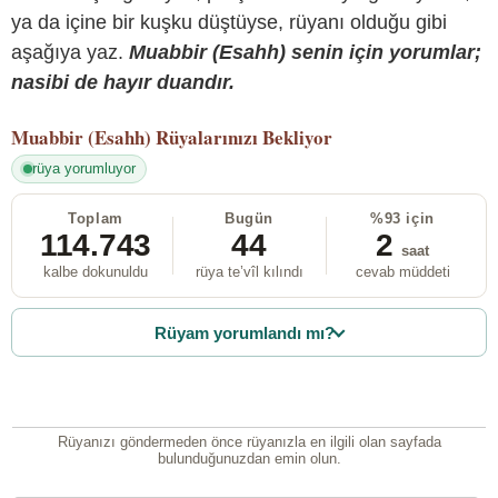
ya da içine bir kuşku düştüyse, rüyanı olduğu gibi
aşağıya yaz.
Muabbir (Esahh) senin için yorumlar;
nasibi de hayır duandır.
Muabbir (Esahh)
Rüyalarınızı Bekliyor
rüya yorumluyor
Toplam
Bugün
%93 için
114.743
44
2
saat
kalbe dokunuldu
rüya te’vîl kılındı
cevab müddeti
Rüyam yorumlandı mı?
Rüyanızı göndermeden önce rüyanızla en ilgili olan sayfada
bulunduğunuzdan emin olun.