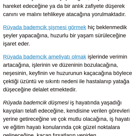
hareket edeceğine ya da bir anlık zafiyete düşerek
canını ve malını tehlikeye atacağına yorulmaktadır.
Rüyada bademcik şişmesi görmek
hiç beklenmedik
şeyler yapacağına, huzurlu bir yaşam sürüleceğine
işaret eder.
Rüyada bademcik ameliyatı olmak
işlerinde verimin
artacağına, işlerinin ve düzeninin bozulacağına,
neşesinin, keyfinin ve huzurunun kaçacağına böylece
çektiği üzüntü ve sıkıntı nedeni ile hastalanıp yatağa
düşeceğine delalet etmektedir.
Rüyada bademcik düşmesi
iş hayatında yaşadığı
kayıpları telafi edeceğine, kendisine verilen görevleri
yerine getireceğine ve çok mutlu olacağına, iş hayatı
ve eğitim hayatı konularında çok güzel noktalara
gelineceğine, kaçan fırsatların yeniden