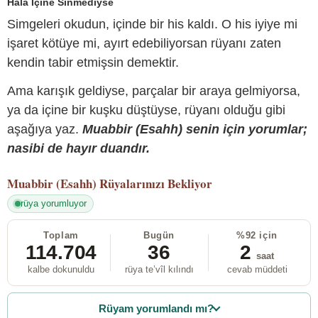
Hâlâ İçine Sinmediyse
Simgeleri okudun, içinde bir his kaldı. O his iyiye mi
işaret kötüye mi, ayırt edebiliyorsan rüyanı zaten
kendin tabir etmişsin demektir.
Ama karışık geldiyse, parçalar bir araya gelmiyorsa,
ya da içine bir kuşku düştüyse, rüyanı olduğu gibi
aşağıya yaz.
Muabbir (Esahh) senin için yorumlar;
nasibi de hayır duandır.
Muabbir (Esahh)
Rüyalarınızı Bekliyor
rüya yorumluyor
Toplam
Bugün
%92 için
114.704
36
2
saat
kalbe dokunuldu
rüya te’vîl kılındı
cevab müddeti
Rüyam yorumlandı mı?