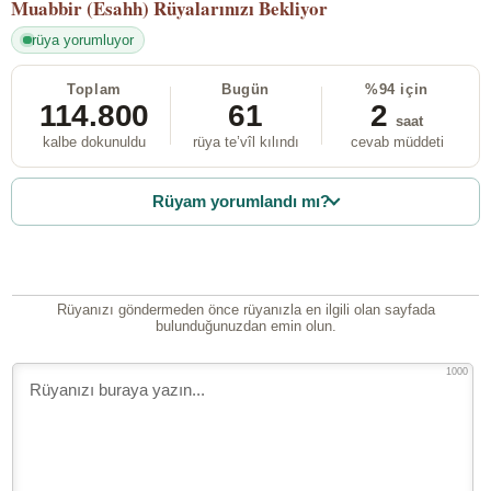
Muabbir (Esahh)
Rüyalarınızı Bekliyor
rüya yorumluyor
Toplam
Bugün
%94 için
114.800
61
2
saat
kalbe dokunuldu
rüya te’vîl kılındı
cevab müddeti
Rüyam yorumlandı mı?
Rüyanızı göndermeden önce rüyanızla en ilgili olan sayfada
bulunduğunuzdan emin olun.
1000