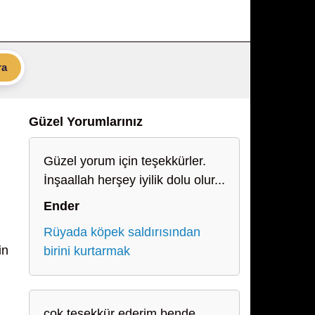
ra
Güzel Yorumlarınız
Güzel yorum için teşekkürler.
İnşaallah herşey iyilik dolu olur...
Ender
Rüyada köpek saldırısından
in
birini kurtarmak
çok teşekkür ederim bende