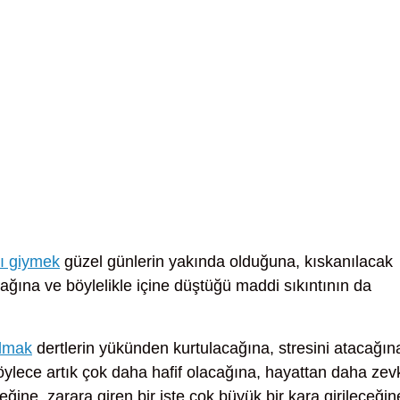
ı giymek
güzel günlerin yakında olduğuna, kıskanılacak
ağına ve böylelikle içine düştüğü maddi sıkıntının da
almak
dertlerin yükünden kurtulacağına, stresini atacağın
ylece artık çok daha hafif olacağına, hayattan daha zev
ğine, zarara giren bir işte çok büyük bir kara girileceğin