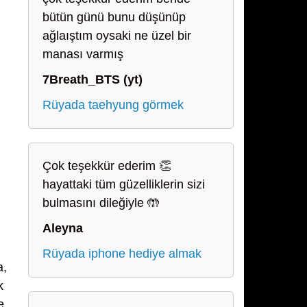
bütün günü bunu düşünüp
ağlaıştım oysaki ne üzel bir
manası varmış
7Breath_BTS (yt)
Rüyada taehyung görmek
Çok teşekkür ederim 👏
hayattaki tüm güzelliklerin sizi
bulmasını dileğiyle 🤲
Aleyna
Rüyada iphone hediye almak
a,
k
e