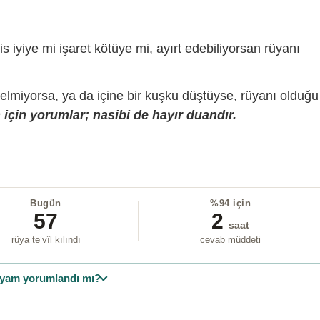
is iyiye mi işaret kötüye mi, ayırt edebiliyorsan rüyanı
gelmiyorsa, ya da içine bir kuşku düştüyse, rüyanı olduğu
için yorumlar; nasibi de hayır duandır.
Bugün
%94 için
57
2
saat
rüya te’vîl kılındı
cevab müddeti
yam yorumlandı mı?