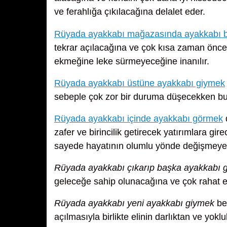
ve ferahlığa çıkılacağına delalet eder.
Rüyada ayakkabı mağazasında ayakkabı
tekrar açılacağına ve çok kısa zaman önce
ekmeğine leke sürmeyeceğine inanılır.
Rüyada ayakkabı üstüne ayakkabı giymek
sebeple çok zor bir duruma düşecekken bu 
Rüyada ayakkabı içinde ayakkabı görmek
zafer ve birincilik getirecek yatırımlara gir
sayede hayatının olumlu yönde değişmeye 
Rüyada ayakkabı çıkarıp başka ayakkabı 
geleceğe sahip olunacağına ve çok rahat e
Rüyada ayakkabı yeni ayakkabı giymek
ber
açılmasıyla birlikte elinin darlıktan ve yok