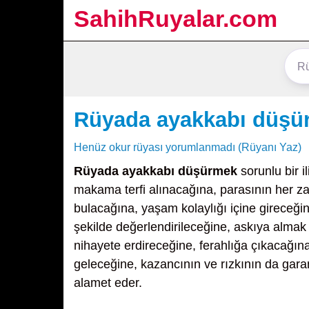
SahihRuyalar.com
Rüyada ayakkabı düşü
Henüz okur rüyası yorumlanmadı (Rüyanı Yaz)
Rüyada ayakkabı düşürmek
sorunlu bir i
makama terfi alınacağına, parasının her zam
bulacağına, yaşam kolaylığı içine gireceğin
şekilde değerlendirileceğine, askıya almak
nihayete erdireceğine, ferahlığa çıkacağına,
geleceğine, kazancının ve rızkının da garan
alamet eder.