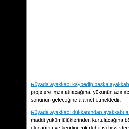
Rüyada ayakkabı kaybedip başka ayakkab
projelere imza atılacağına, yükünün azalac
sonunun geleceğine alamet etmektedir.
Rüyada ayakkabı dükkanından ayakkabı 
maddi yükümlülüklerinden kurtulacağına bö
alacağına ve kendini çok daha iyi hissedece