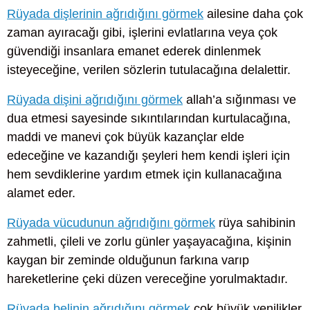
Rüyada dişlerinin ağrıdığını görmek
ailesine daha çok
zaman ayıracağı gibi, işlerini evlatlarına veya çok
güvendiği insanlara emanet ederek dinlenmek
isteyeceğine, verilen sözlerin tutulacağına delalettir.
Rüyada dişini ağrıdığını görmek
allah’a sığınması ve
dua etmesi sayesinde sıkıntılarından kurtulacağına,
maddi ve manevi çok büyük kazançlar elde
edeceğine ve kazandığı şeyleri hem kendi işleri için
hem sevdiklerine yardım etmek için kullanacağına
alamet eder.
Rüyada vücudunun ağrıdığını görmek
rüya sahibinin
zahmetli, çileli ve zorlu günler yaşayacağına, kişinin
kaygan bir zeminde olduğunun farkına varıp
hareketlerine çeki düzen vereceğine yorulmaktadır.
Rüyada belinin ağrıdığını görmek
çok büyük yenilikler