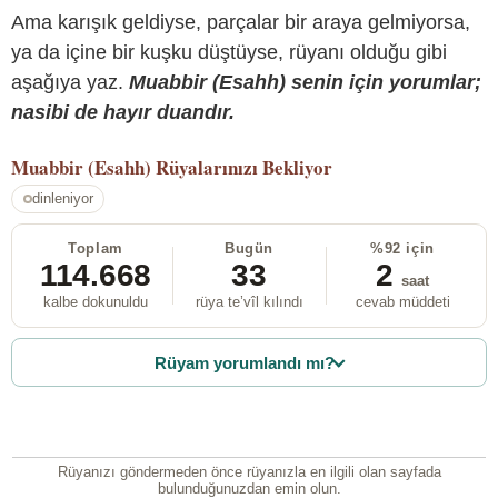
Ama karışık geldiyse, parçalar bir araya gelmiyorsa,
ya da içine bir kuşku düştüyse, rüyanı olduğu gibi
aşağıya yaz.
Muabbir (Esahh) senin için yorumlar;
nasibi de hayır duandır.
Muabbir (Esahh)
Rüyalarınızı Bekliyor
dinleniyor
Toplam
Bugün
%92 için
114.668
33
2
saat
kalbe dokunuldu
rüya te’vîl kılındı
cevab müddeti
Rüyam yorumlandı mı?
Rüyanızı göndermeden önce rüyanızla en ilgili olan sayfada
bulunduğunuzdan emin olun.