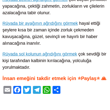
yapacağına, çektiği zahmetin, zorlukların ve çilelerin
azalacağına tabir olunur.
Rüyada bir ayağının ağrıdığını görmek
hayal ettiği
şeylere kısa bir zaman içinde zorluk çekmeden
kavuşacağına, güzel, sevinçli ve hayırlı bir haber
alınacağına inanılır.
Rüyada sol kolunun ağrıdığını görmek
çok sevdiği bir
kişi tarafından kalbinin kırılacağına, yolculuğa
yorulmaktadır.
İnsan emeğini takdir etmek için ⭐Paylaş⭐ 🙏
E
F
T
T
W
S
m
a
wi
el
h
h
ail
c
tt
e
at
ar