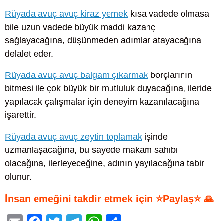
Rüyada avuç avuç kiraz yemek
kısa vadede olmasa
bile uzun vadede büyük maddi kazanç
sağlayacağına, düşünmeden adımlar atayacağına
delalet eder.
Rüyada avuç avuç balgam çıkarmak
borçlarının
bitmesi ile çok büyük bir mutluluk duyacağına, ileride
yapılacak çalışmalar için deneyim kazanılacağına
işarettir.
Rüyada avuç avuç zeytin toplamak
işinde
uzmanlaşacağına, bu sayede makam sahibi
olacağına, ilerleyeceğine, adının yayılacağına tabir
olunur.
İnsan emeğini takdir etmek için ⭐Paylaş⭐ 🙏