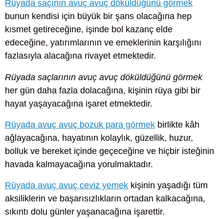
Rüyada saçının avuç avuç döküldüğünü görmek
bunun kendisi için büyük bir şans olacağına hep
kısmet getireceğine, işinde bol kazanç elde
edeceğine, yatırımlarının ve emeklerinin karşılığını
fazlasıyla alacağına rivayet etmektedir.
Rüyada saçlarının avuç avuç döküldüğünü görmek
her gün daha fazla dolacağına, kişinin rüya gibi bir
hayat yaşayacağına işaret etmektedir.
Rüyada avuç avuç bozuk para görmek
birlikte kâh
ağlayacağına, hayatının kolaylık, güzellik, huzur,
bolluk ve bereket içinde geçeceğine ve hiçbir isteğinin
havada kalmayacağına yorulmaktadır.
Rüyada avuç avuç ceviz yemek
kişinin yaşadığı tüm
aksiliklerin ve başarısızlıkların ortadan kalkacağına,
sıkıntı dolu günler yaşanacağına işarettir.