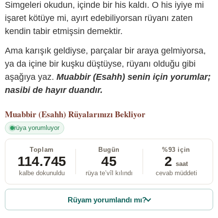
Simgeleri okudun, içinde bir his kaldı. O his iyiye mi
işaret kötüye mi, ayırt edebiliyorsan rüyanı zaten
kendin tabir etmişsin demektir.
Ama karışık geldiyse, parçalar bir araya gelmiyorsa,
ya da içine bir kuşku düştüyse, rüyanı olduğu gibi
aşağıya yaz.
Muabbir (Esahh) senin için yorumlar;
nasibi de hayır duandır.
Muabbir (Esahh)
Rüyalarınızı Bekliyor
rüya yorumluyor
Toplam
Bugün
%93 için
114.745
45
2
saat
kalbe dokunuldu
rüya te’vîl kılındı
cevab müddeti
Rüyam yorumlandı mı?