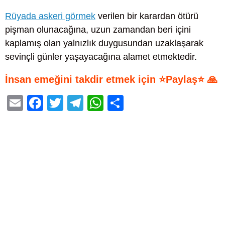
Rüyada askeri görmek
verilen bir karardan ötürü
pişman olunacağına, uzun zamandan beri içini
kaplamış olan yalnızlık duygusundan uzaklaşarak
sevinçli günler yaşayacağına alamet etmektedir.
İnsan emeğini takdir etmek için ⭐Paylaş⭐ 🙏
E
F
T
T
W
S
m
a
wi
el
h
h
ail
c
tt
e
at
ar
e
er
gr
s
e
b
a
A
o
m
p
o
p
k