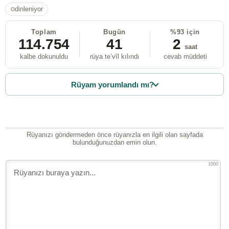
dinleniyor
Toplam
Bugün
%93 için
114.754
41
2
saat
kalbe dokunuldu
rüya te’vîl kılındı
cevab müddeti
Rüyam yorumlandı mı?
Rüyanızı göndermeden önce rüyanızla en ilgili olan sayfada
bulunduğunuzdan emin olun.
1000