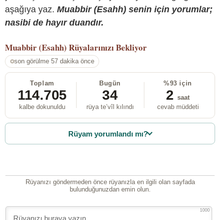
aşağıya yaz.
Muabbir (Esahh) senin için yorumlar;
nasibi de hayır duandır.
Muabbir (Esahh)
Rüyalarınızı Bekliyor
son görülme 57 dakika önce
Toplam
Bugün
%93 için
114.705
34
2
saat
kalbe dokunuldu
rüya te’vîl kılındı
cevab müddeti
Rüyam yorumlandı mı?
Rüyanızı göndermeden önce rüyanızla en ilgili olan sayfada
bulunduğunuzdan emin olun.
1000