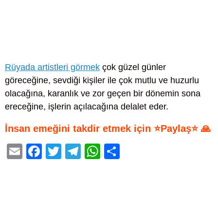
Rüyada artistleri görmek
çok güzel günler
göreceğine, sevdiği kişiler ile çok mutlu ve huzurlu
olacağına, karanlık ve zor geçen bir dönemin sona
ereceğine, işlerin açılacağına delalet eder.
İnsan emeğini takdir etmek için ⭐Paylaş⭐ 🙏
E
F
T
T
W
S
m
a
wi
el
h
h
ail
c
tt
e
at
ar
e
er
gr
s
e
b
a
A