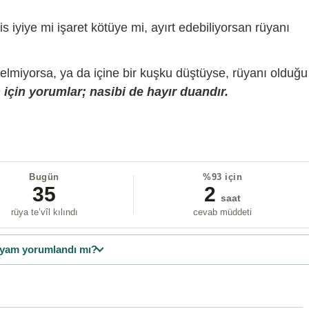
is iyiye mi işaret kötüye mi, ayırt edebiliyorsan rüyanı
gelmiyorsa, ya da içine bir kuşku düştüyse, rüyanı olduğu
için yorumlar; nasibi de hayır duandır.
Bugün
%93 için
35
2
saat
rüya te’vîl kılındı
cevab müddeti
yam yorumlandı mı?