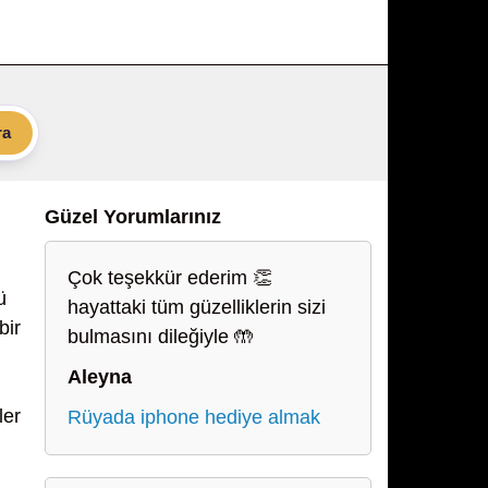
ra
Güzel Yorumlarınız
Çok teşekkür ederim 👏
ü
hayattaki tüm güzelliklerin sizi
bir
bulmasını dileğiyle 🤲
Aleyna
ler
Rüyada iphone hediye almak