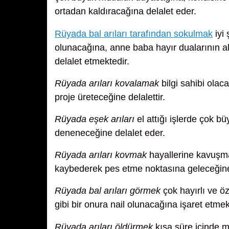
ortadan kaldıracağına delalet eder.
Rüyada bal arıları tarafından sokulmak
iyi 
olunacağına, anne baba hayır dualarının a
delalet etmektedir.
Rüyada arıları kovalamak
bilgi sahibi olac
proje üreteceğine delalettir.
Rüyada eşek arıları
el attığı işlerde çok b
deneneceğine delalet eder.
Rüyada arıları kovmak
hayallerine kavuşmal
kaybederek pes etme noktasına geleceğine
Rüyada bal arıları görmek
çok hayırlı ve öz
gibi bir onura nail olunacağına işaret etmek
Rüyada arıları öldürmek
kısa süre içinde 