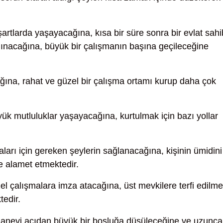
şartlarda yaşayacağına, kısa bir süre sonra bir evlat sahi
lınacağına, büyük bir çalışmanın başına geçileceğine
ağına, rahat ve güzel bir çalışma ortamı kurup daha çok
üyük mutluluklar yaşayacağına, kurtulmak için bazı yollar
arı için gereken şeylerin sağlanacağına, kişinin ümidini
 alamet etmektedir.
el çalışmalara imza atacağına, üst mevkilere terfi edilm
tedir.
manevi açıdan büyük bir boşluğa düşüleceğine ve uzunca