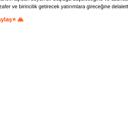
fer ve birincilik getirecek yatırımlara gireceğine delaletti
aylaş⭐ 🙏