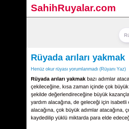
SahihRuyalar.com
Rüyada arıları yakmak
Henüz okur rüyası yorumlanmadı (Rüyanı Yaz)
Rüyada arıları yakmak
bazı adımlar ataca
çekileceğine, kısa zaman içinde çok büyük k
şekilde değerlendireceğine büyük kazançla
yardım alacağına, de geleceği için isabetli
alacağına, çok büyük adımlar atacağına, ç
kaydedilip yüklü miktarda para elde edeceğ