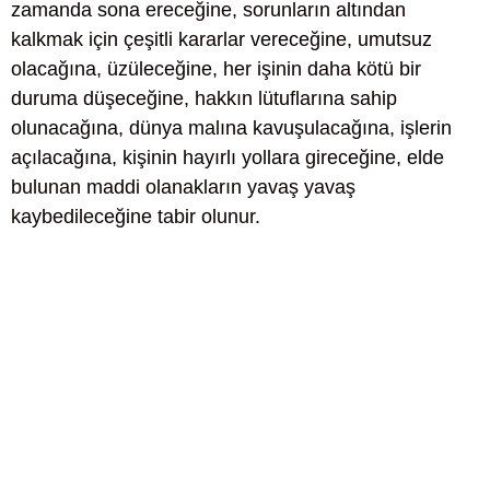
zamanda sona ereceğine, sorunların altından
kalkmak için çeşitli kararlar vereceğine, umutsuz
olacağına, üzüleceğine, her işinin daha kötü bir
duruma düşeceğine, hakkın lütuflarına sahip
olunacağına, dünya malına kavuşulacağına, işlerin
açılacağına, kişinin hayırlı yollara gireceğine, elde
bulunan maddi olanakların yavaş yavaş
kaybedileceğine tabir olunur.