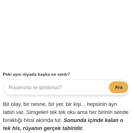
Peki aynı rüyada başka ne vardı?
Ara
Bir olay, bir nesne, bir yer, bir kişi... hepsinin ayrı
tabiri var. Simgeleri tek tek oku ama her birinin sende
bıraktığı hissi aklında tut.
Sonunda içinde kalan o
tek his, rüyanın gerçek tabiridir.