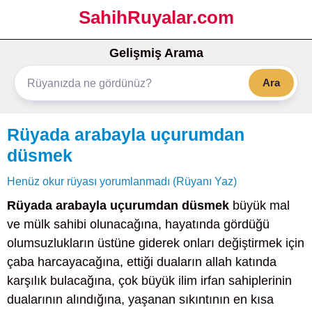
SahihRuyalar.com
Gelişmiş Arama
Ara
Rüyada arabayla uçurumdan
düsmek
Henüz okur rüyası yorumlanmadı (Rüyanı Yaz)
Rüyada arabayla uçurumdan düsmek
büyük mal
ve mülk sahibi olunacağına, hayatında gördüğü
olumsuzlukların üstüne giderek onları değiştirmek için
çaba harcayacağına, ettiği duaların allah katında
karşılık bulacağına, çok büyük ilim irfan sahiplerinin
dualarının alındığına, yaşanan sıkıntının en kısa