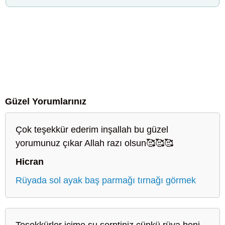
Güzel Yorumlarınız
Çok teşekkür ederim inşallah bu güzel
yorumunuz çıkar Allah razı olsun🥰🥰🥰
Hicran
Rüyada sol ayak baş parmağı tırnağı görmek
Teşekkürler içime su serptiniz çünkü rüya beni