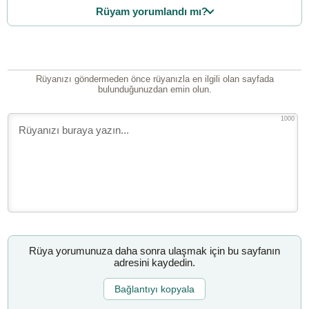
Rüyam yorumlandı mı?
Rüyanızı göndermeden önce rüyanızla en ilgili olan sayfada
bulunduğunuzdan emin olun.
1000
Rüya yorumunuza daha sonra ulaşmak için bu sayfanın
adresini kaydedin.
Bağlantıyı kopyala