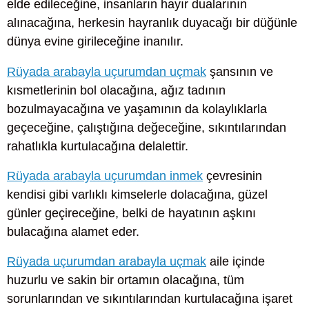
elde edileceğine, insanların hayır dualarının
alınacağına, herkesin hayranlık duyacağı bir düğünle
dünya evine girileceğine inanılır.
Rüyada arabayla uçurumdan uçmak
şansının ve
kısmetlerinin bol olacağına, ağız tadının
bozulmayacağına ve yaşamının da kolaylıklarla
geçeceğine, çalıştığına değeceğine, sıkıntılarından
rahatlıkla kurtulacağına delalettir.
Rüyada arabayla uçurumdan inmek
çevresinin
kendisi gibi varlıklı kimselerle dolacağına, güzel
günler geçireceğine, belki de hayatının aşkını
bulacağına alamet eder.
Rüyada uçurumdan arabayla uçmak
aile içinde
huzurlu ve sakin bir ortamın olacağına, tüm
sorunlarından ve sıkıntılarından kurtulacağına işaret