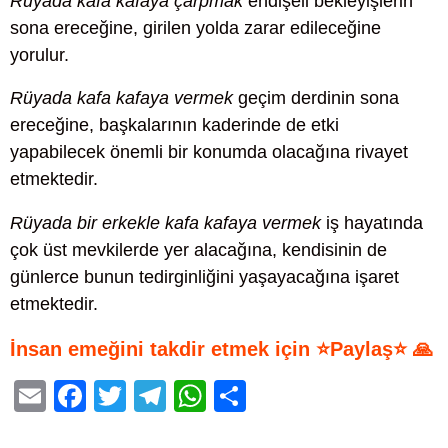
Rüyada kafa kafaya çarpmak
endişeli bekleyişlerin
sona ereceğine, girilen yolda zarar edileceğine
yorulur.
Rüyada kafa kafaya vermek
geçim derdinin sona
ereceğine, başkalarının kaderinde de etki
yapabilecek önemli bir konumda olacağına rivayet
etmektedir.
Rüyada bir erkekle kafa kafaya vermek
iş hayatında
çok üst mevkilerde yer alacağına, kendisinin de
günlerce bunun tedirginliğini yaşayacağına işaret
etmektedir.
İnsan emeğini takdir etmek için ⭐Paylaş⭐ 🙏
E
F
T
T
W
S
m
a
wi
el
h
h