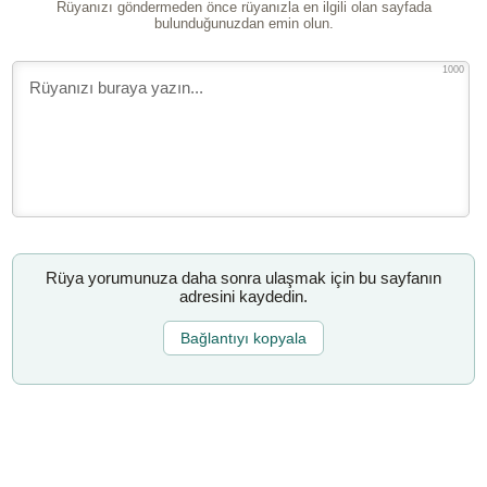
Rüyanızı göndermeden önce rüyanızla en ilgili olan sayfada
bulunduğunuzdan emin olun.
1000
Rüya yorumunuza daha sonra ulaşmak için bu sayfanın
adresini kaydedin.
Bağlantıyı kopyala