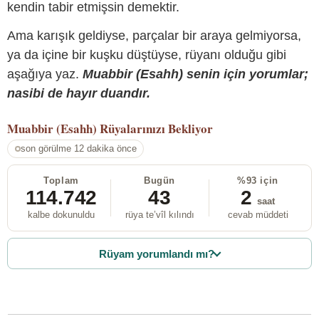
kendin tabir etmişsin demektir.
Ama karışık geldiyse, parçalar bir araya gelmiyorsa,
ya da içine bir kuşku düştüyse, rüyanı olduğu gibi
aşağıya yaz.
Muabbir (Esahh) senin için yorumlar;
nasibi de hayır duandır.
Muabbir (Esahh)
Rüyalarınızı Bekliyor
son görülme 12 dakika önce
Toplam
Bugün
%93 için
114.742
43
2
saat
kalbe dokunuldu
rüya te’vîl kılındı
cevab müddeti
Rüyam yorumlandı mı?