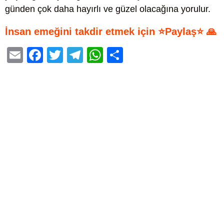
günden çok daha hayırlı ve güzel olacağına yorulur.
İnsan emeğini takdir etmek için ⭐Paylaş⭐ 🙏
E
F
T
T
W
S
m
a
wi
el
h
h
ail
c
tt
e
at
ar
e
er
gr
s
e
b
a
A
o
m
p
o
p
k