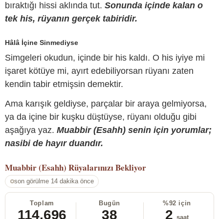
bıraktığı hissi aklında tut.
Sonunda içinde kalan o
tek his, rüyanın gerçek tabiridir.
Hâlâ İçine Sinmediyse
Simgeleri okudun, içinde bir his kaldı. O his iyiye mi
işaret kötüye mi, ayırt edebiliyorsan rüyanı zaten
kendin tabir etmişsin demektir.
Ama karışık geldiyse, parçalar bir araya gelmiyorsa,
ya da içine bir kuşku düştüyse, rüyanı olduğu gibi
aşağıya yaz.
Muabbir (Esahh) senin için yorumlar;
nasibi de hayır duandır.
Muabbir (Esahh)
Rüyalarınızı Bekliyor
son görülme 14 dakika önce
Toplam
Bugün
%92 için
114.696
38
2
saat