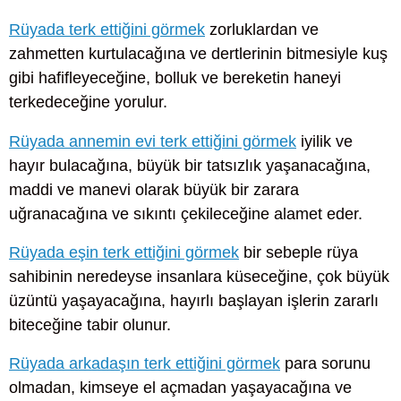
Rüyada terk ettiğini görmek
zorluklardan ve
zahmetten kurtulacağına ve dertlerinin bitmesiyle kuş
gibi hafifleyeceğine, bolluk ve bereketin haneyi
terkedeceğine yorulur.
Rüyada annemin evi terk ettiğini görmek
iyilik ve
hayır bulacağına, büyük bir tatsızlık yaşanacağına,
maddi ve manevi olarak büyük bir zarara
uğranacağına ve sıkıntı çekileceğine alamet eder.
Rüyada eşin terk ettiğini görmek
bir sebeple rüya
sahibinin neredeyse insanlara küseceğine, çok büyük
üzüntü yaşayacağına, hayırlı başlayan işlerin zararlı
biteceğine tabir olunur.
Rüyada arkadaşın terk ettiğini görmek
para sorunu
olmadan, kimseye el açmadan yaşayacağına ve