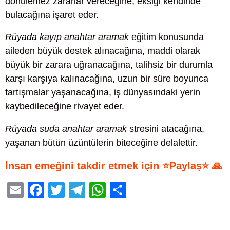
dönülemez zararlar vereceğine, eksiği kendinde
bulacağına işaret eder.
Rüyada kayıp anahtar aramak
eğitim konusunda
aileden büyük destek alınacağına, maddi olarak
büyük bir zarara uğranacağına, talihsiz bir durumla
karşı karşıya kalınacağına, uzun bir süre boyunca
tartışmalar yaşanacağına, iş dünyasındaki yerin
kaybedileceğine rivayet eder.
Rüyada suda anahtar aramak
stresini atacağına,
yaşanan bütün üzüntülerin biteceğine delalettir.
İnsan emeğini takdir etmek için ⭐Paylaş⭐ 🙏
E
F
T
T
W
S
m
a
wi
el
h
h
ail
c
tt
e
at
ar