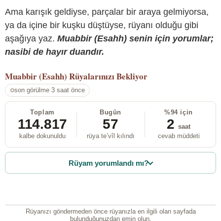
Ama karışık geldiyse, parçalar bir araya gelmiyorsa,
ya da içine bir kuşku düştüyse, rüyanı olduğu gibi
aşağıya yaz.
Muabbir (Esahh) senin için yorumlar;
nasibi de hayır duandır.
Muabbir (Esahh)
Rüyalarınızı Bekliyor
son görülme 3 saat önce
Toplam
Bugün
%94 için
114.817
57
2
saat
kalbe dokunuldu
rüya te’vîl kılındı
cevab müddeti
Rüyam yorumlandı mı?
Rüyanızı göndermeden önce rüyanızla en ilgili olan sayfada
bulunduğunuzdan emin olun.