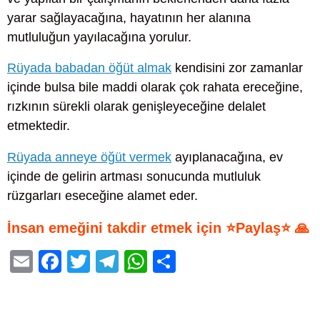
yarar sağlayacağına, hayatının her alanına
mutluluğun yayılacağına yorulur.
Rüyada babadan öğüt almak
kendisini zor zamanlar
içinde bulsa bile maddi olarak çok rahata ereceğine,
rızkının sürekli olarak genişleyeceğine delalet
etmektedir.
Rüyada anneye öğüt vermek
ayıplanacağına, ev
içinde de gelirin artması sonucunda mutluluk
rüzgarları eseceğine alamet eder.
İnsan emeğini takdir etmek için ⭐Paylaş⭐ 🙏
E
F
T
T
W
S
m
a
wi
el
h
h
ail
c
tt
e
at
ar