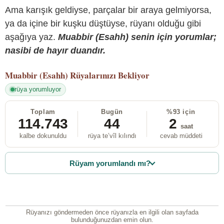
Ama karışık geldiyse, parçalar bir araya gelmiyorsa,
ya da içine bir kuşku düştüyse, rüyanı olduğu gibi
aşağıya yaz.
Muabbir (Esahh) senin için yorumlar;
nasibi de hayır duandır.
Muabbir (Esahh)
Rüyalarınızı Bekliyor
rüya yorumluyor
Toplam
Bugün
%93 için
114.743
44
2
saat
kalbe dokunuldu
rüya te’vîl kılındı
cevab müddeti
Rüyam yorumlandı mı?
Rüyanızı göndermeden önce rüyanızla en ilgili olan sayfada
bulunduğunuzdan emin olun.