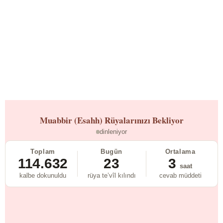
Muabbir (Esahh)
Rüyalarınızı Bekliyor
dinleniyor
Toplam
Bugün
Ortalama
114.632
23
3
saat
kalbe dokunuldu
rüya te’vîl kılındı
cevab müddeti