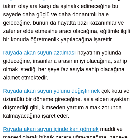
takım olaylara karşı da aşinalık edineceğine bu
sayede daha güçlü ve daha donanımlı hale
geleceğine, bunun da hayatta bazı kazanımlar ve
zaferler elde etmesine aracı olacağına, eğitimle ilgili
bir konuda öğretmenlik yapılacağına işarettir.
Rüyada akan suyun azalması
hayatının yolunda
gideceğine, insanlarla arasının iyi olacağına, sahip
olmak istediği her şeye fazlasıyla sahip olacağına
alamet etmektedir.
Rüyada akan suyun yolunu değiştirmek
çok kötü ve
üzüntülü bir döneme gireceğine, asla elden ayaktan
düşmediği gibi, kimseden yardım almak zorunda
kalmayacağına işaret eder.
Rüyada akan suyun içinde kan görmek
maddi ve
manevi olarak büyük zarara uğrayacağına, haneye