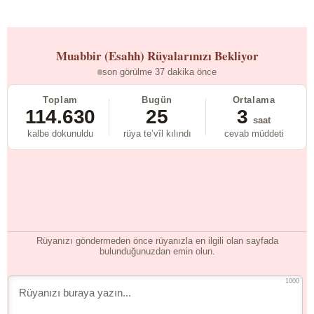
Muabbir (Esahh)
Rüyalarınızı Bekliyor
son görülme 37 dakika önce
Toplam
Bugün
Ortalama
114.630
25
3
saat
kalbe dokunuldu
rüya te’vîl kılındı
cevab müddeti
Rüyanızı göndermeden önce rüyanızla en ilgili olan sayfada
bulunduğunuzdan emin olun.
1000