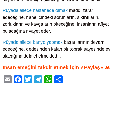
Rüyada ailece hastanede olmak
maddi zarar
edeceğine, hane içindeki sorunların, sıkıntıların,
zorlukların ve kavgaların biteceğine, insanların afiyet
bulacağına rivayet eder.
Rüyada ailece banyo yapmak
başarılarının devam
edeceğine, dedesinden kalan bir toprak sayesinde ev
alacağına delalet etmektedir.
İnsan emeğini takdir etmek için ⭐Paylaş⭐ 🙏
E
F
T
T
W
S
m
a
wi
el
h
h
ail
c
tt
e
at
ar
e
er
gr
s
e
b
a
A