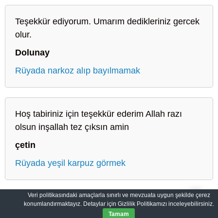
Teşekkür ediyorum. Umarım dedikleriniz gercek
olur.
Dolunay
Rüyada narkoz alıp bayılmamak
Hoş tabiriniz için teşekkür ederim Allah razı
olsun inşallah tez çıksın amin
çetin
Rüyada yeşil karpuz görmek
Veri politikasındaki amaçlarla sınırlı ve mevzuata uygun şekilde çerez
konumlandırmaktayız. Detaylar için Gizlilik Politikamızı inceleyebilirsiniz.
Sahih Rüyalar: Rüyaların Dilini Öğrenin
Gizlilik Politikası
Tamam
© 2012-2026
SahihRuyalar.com
|
Tüm Hakları Saklıdır.