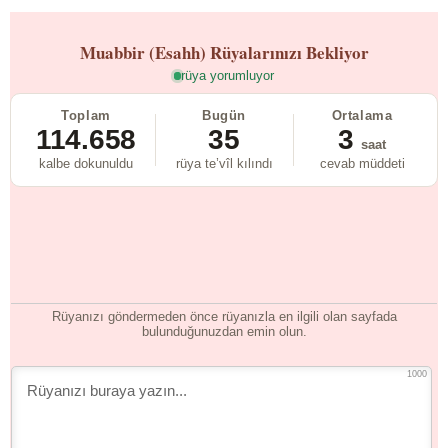
Muabbir (Esahh)
Rüyalarınızı Bekliyor
rüya yorumluyor
Toplam
Bugün
Ortalama
114.658
35
3
saat
kalbe dokunuldu
rüya te’vîl kılındı
cevab müddeti
Rüyanızı göndermeden önce rüyanızla en ilgili olan sayfada
bulunduğunuzdan emin olun.
1000