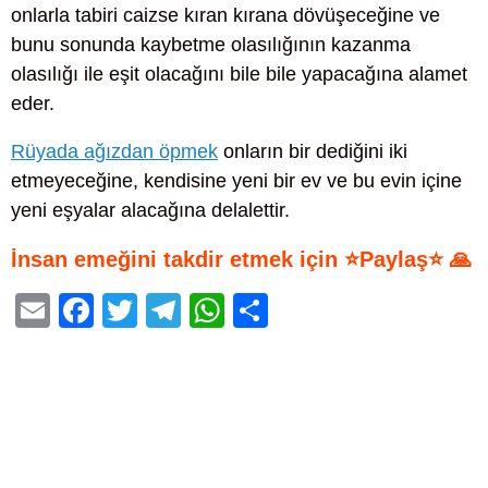
onlarla tabiri caizse kıran kırana dövüşeceğine ve
bunu sonunda kaybetme olasılığının kazanma
olasılığı ile eşit olacağını bile bile yapacağına alamet
eder.
Rüyada ağızdan öpmek
onların bir dediğini iki
etmeyeceğine, kendisine yeni bir ev ve bu evin içine
yeni eşyalar alacağına delalettir.
İnsan emeğini takdir etmek için ⭐Paylaş⭐ 🙏
E
F
T
T
W
S
m
a
wi
el
h
h
ail
c
tt
e
at
ar
e
er
gr
s
e
b
a
A
o
m
p