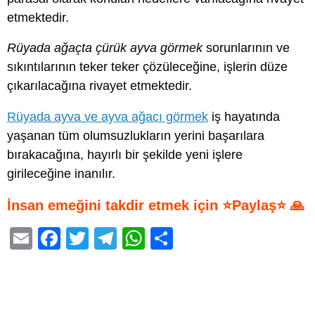
etmektedir.
Rüyada ağaçta çürük ayva görmek
sorunlarının ve
sıkıntılarının teker teker çözüleceğine, işlerin düze
çıkarılacağına rivayet etmektedir.
Rüyada ayva ve ayva ağacı görmek
iş hayatında
yaşanan tüm olumsuzlukların yerini başarılara
bırakacağına, hayırlı bir şekilde yeni işlere
girileceğine inanılır.
İnsan emeğini takdir etmek için ⭐Paylaş⭐ 🙏
E
F
T
T
W
S
m
a
wi
el
h
h
ail
c
tt
e
at
ar
e
er
gr
s
e