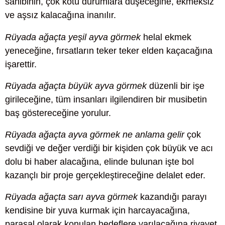
sahibinin, çok kötü durumlara düşeceğine, ekmeksiz
ve aşsız kalacağına inanılır.
Rüyada ağaçta yeşil ayva görmek
helal ekmek
yeneceğine, fırsatların teker teker elden kaçacağına
işarettir.
Rüyada ağaçta büyük ayva görmek
düzenli bir işe
girileceğine, tüm insanları ilgilendiren bir musibetin
baş göstereceğine yorulur.
Rüyada ağaçta ayva görmek ne anlama gelir
çok
sevdiği ve değer verdiği bir kişiden çok büyük ve acı
dolu bi haber alacağına, elinde bulunan işte bol
kazançlı bir proje gerçekleştireceğine delalet eder.
Rüyada ağaçta sarı ayva görmek
kazandığı parayı
kendisine bir yuva kurmak için harcayacağına,
parasal olarak konulan hedeflere varılacağına rivayet