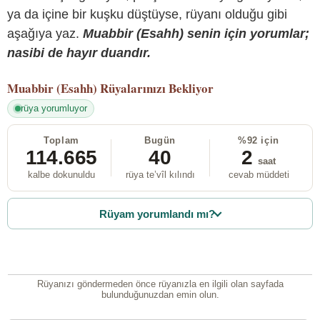
ya da içine bir kuşku düştüyse, rüyanı olduğu gibi
aşağıya yaz.
Muabbir (Esahh) senin için yorumlar;
nasibi de hayır duandır.
Muabbir (Esahh)
Rüyalarınızı Bekliyor
rüya yorumluyor
Toplam
Bugün
%92 için
114.665
40
2
saat
kalbe dokunuldu
rüya te’vîl kılındı
cevab müddeti
Rüyam yorumlandı mı?
Rüyanızı göndermeden önce rüyanızla en ilgili olan sayfada
bulunduğunuzdan emin olun.