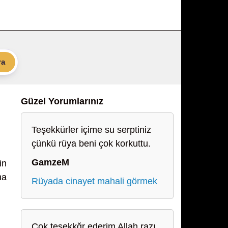
ra
Güzel Yorumlarınız
Teşekkürler içime su serptiniz
çünkü rüya beni çok korkuttu.
GamzeM
in
na
Rüyada cinayet mahali görmek
Çok teşekkğr ederim Allah razı