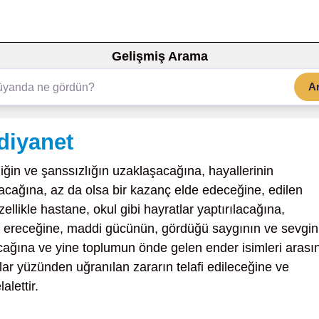
Gelişmiş Arama
A
diyanet
iğin ve şanssızlığın uzaklaşacağına, hayallerinin
olacağına, az da olsa bir kazanç elde edeceğine, edilen
ellikle hastane, okul gibi hayratlar yaptırılacağına,
sona ereceğine, maddi gücünün, gördüğü saygının ve sevgin
cağına ve yine toplumun önde gelen ender isimleri arası
lar yüzünden uğranılan zararın telafi edileceğine ve
lettir.