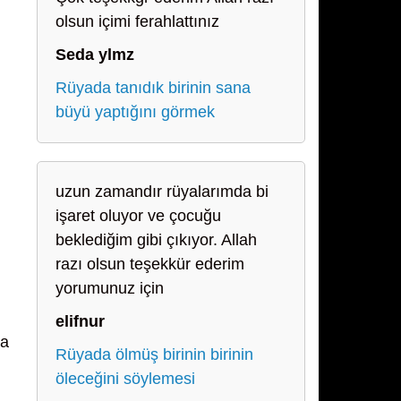
olsun içimi ferahlattınız
Seda ylmz
Rüyada tanıdık birinin sana
büyü yaptığını görmek
uzun zamandır rüyalarımda bi
işaret oluyor ve çocuğu
beklediğim gibi çıkıyor. Allah
razı olsun teşekkür ederim
yorumunuz için
elifnur
da
Rüyada ölmüş birinin birinin
öleceğini söylemesi