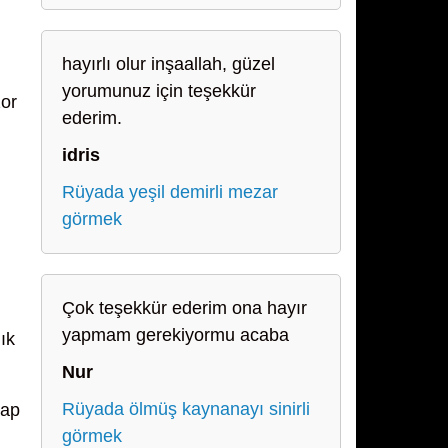
hayırlı olur inşaallah, güzel
yorumunuz için teşekkür
zor
ederim.
idris
Rüyada yeşil demirli mezar
görmek
Çok teşekkür ederim ona hayır
yapmam gerekiyormu acaba
ık
Nur
Rüyada ölmüş kaynanayı sinirli
tap
görmek