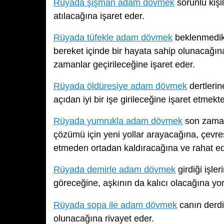
Rüyada şişman adam dövmek
sorunlu kişi
atılacağına işaret eder.
Rüyada tüfekle adam dövmek
beklenmedik 
bereket içinde bir hayata sahip olunacağı
zamanlar geçirileceğine işaret eder.
Rüyada öldüresiye adam dövmek
dertlerin
açıdan iyi bir işe girileceğine işaret etmekte
Rüyada yumrukla adam dövmek
son zaman
çözümü için yeni yollar arayacağına, çevresi
etmeden ortadan kaldıracağına ve rahat ed
Rüyada demirle adam dövmek
girdiği işle
göreceğine, aşkının da kalıcı olacağına yor
Rüyada sopa ile adam dövmek
canın derdi
olunacağına rivayet eder.